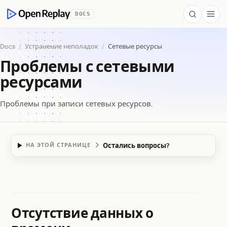
 to Content
DOCS
Search
Togg
OpenReplay
Docs
/
Устранение неполадок
/
Сетевые ресурсы
Проблемы с сетевыми
ресурсами
Проблемы при записи сетевых ресурсов.
Остались вопросы?
НА ЭТОЙ СТРАНИЦЕ
Проблемы с сетевы
Отсутствие данных о