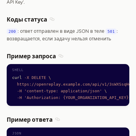
API Key’.
Коды статуса
Section titled Коды статуса
: ответ отправлен в виде JSON в теле
:
200
501
возвращается, если задачу нельзя отменить
Пример запроса
Section titled Пример запроса
curl
 -X
 DELETE
 \
  https://openreplay.example.com/api/v1/3sWXSsqHgSK
  -H
 'content-type: application/json'
 \
  -H
 'Authorization: {YOUR_ORGANIZATION_API_KEY}'
Пример ответа
Section titled Пример ответа