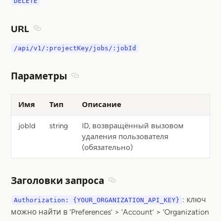
DELETE
URL
Section titled URL
/api/v1/:projectKey/jobs/:jobId
Параметры
Section titled Параметры
Имя
Тип
Описание
jobId
string
ID, возвращённый вызовом
удаления пользователя
(обязательно)
Заголовки запроса
Section titled Заголовки запр
: ключ
Authorization: {YOUR_ORGANIZATION_API_KEY}
можно найти в ‘Preferences’ > ‘Account’ > ‘Organization