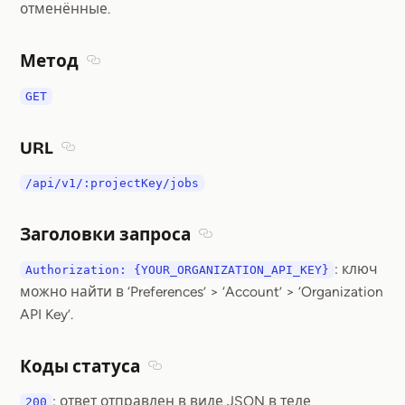
отменённые.
Метод
Section titled Метод
GET
URL
Section titled URL
/api/v1/:projectKey/jobs
Заголовки запроса
Section titled Заголовки запр
: ключ
Authorization: {YOUR_ORGANIZATION_API_KEY}
можно найти в ‘Preferences’ > ‘Account’ > ‘Organization
API Key’.
Коды статуса
Section titled Коды статуса
: ответ отправлен в виде JSON в теле
200