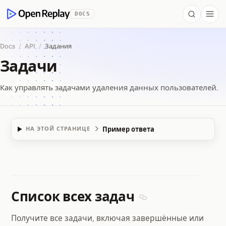
 to Content
DOCS
Search
Togg
OpenReplay
Docs
/
API
/
Задания
Задачи
Как управлять задачами удаления данных пользователей.
Пример ответа
НА ЭТОЙ СТРАНИЦЕ
Задачи
Список всех задач
Section titled Список 
Получите все задачи, включая завершённые или