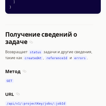
  ]
}
Получение сведений о
задаче
Section titled Получение сведений о зада
Возвращает
задачи и другие сведения,
status
такие как
,
и
.
createdAt
referenceId
errors
Метод
Section titled Метод
GET
URL
Section titled URL
/api/v1/:projectKey/jobs/:jobId