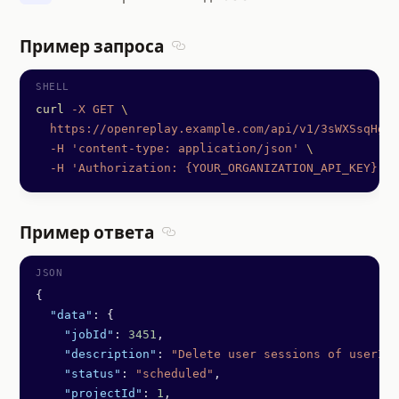
Пример запроса
Section titled Пример запроса
curl
 -X
 GET
 \
  https://openreplay.example.com/api/v1/3sWXSsqHgSK
  -H
 'content-type: application/json'
 \
  -H
 'Authorization: {YOUR_ORGANIZATION_API_KEY}'
Пример ответа
Section titled Пример ответа
{
  "data"
: {
    "jobId"
: 
3451
,
    "description"
: 
"Delete user sessions of userId 
    "status"
: 
"scheduled"
,
    "projectId"
: 
1
,