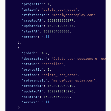
      "projectId"
: 
1
,
      "action"
: 
"delete_user_data"
,
      "referenceId"
: 
"mehdi@openreplay.com"
,
      "createdAt"
: 
1623912955277
,
      "updatedAt"
: 
1623912955277
,
      "startAt"
: 
1623954600000
,
      "errors"
: 
null
    },
    {
      "jobId"
: 
3452
,
      "description"
: 
"Delete user sessions of userI
      "status"
: 
"cancelled"
,
      "projectId"
: 
1
,
      "action"
: 
"delete_user_data"
,
      "referenceId"
: 
"mehdi@openreplay.com"
,
      "createdAt"
: 
1623912962910
,
      "updatedAt"
: 
1623913015276
,
      "startAt"
: 
1623954600000
,
      "errors"
: 
null
    }