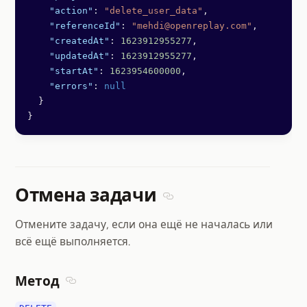
    "action"
: 
"delete_user_data"
,
    "referenceId"
: 
"mehdi@openreplay.com"
,
    "createdAt"
: 
1623912955277
,
    "updatedAt"
: 
1623912955277
,
    "startAt"
: 
1623954600000
,
    "errors"
: 
null
  }
}
Отмена задачи
Section titled Отмена зада
Отмените задачу, если она ещё не началась или
всё ещё выполняется.
Метод
Section titled Метод