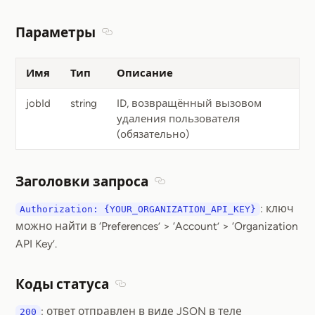
Параметры
Section titled Параметры
Имя
Тип
Описание
jobId
string
ID, возвращённый вызовом
удаления пользователя
(обязательно)
Заголовки запроса
Section titled Заголовки запр
: ключ
Authorization: {YOUR_ORGANIZATION_API_KEY}
можно найти в ‘Preferences’ > ‘Account’ > ‘Organization
API Key’.
Коды статуса
Section titled Коды статуса
: ответ отправлен в виде JSON в теле
200