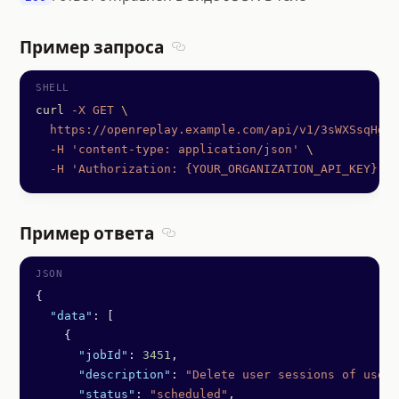
Пример запроса
Section titled Пример запроса
curl
 -X
 GET
 \
  https://openreplay.example.com/api/v1/3sWXSsqHgSK
  -H
 'content-type: application/json'
 \
  -H
 'Authorization: {YOUR_ORGANIZATION_API_KEY}'
Пример ответа
Section titled Пример ответа
{
  "data"
: [
    {
      "jobId"
: 
3451
,
      "description"
: 
"Delete user sessions of userI
      "status"
: 
"scheduled"
,