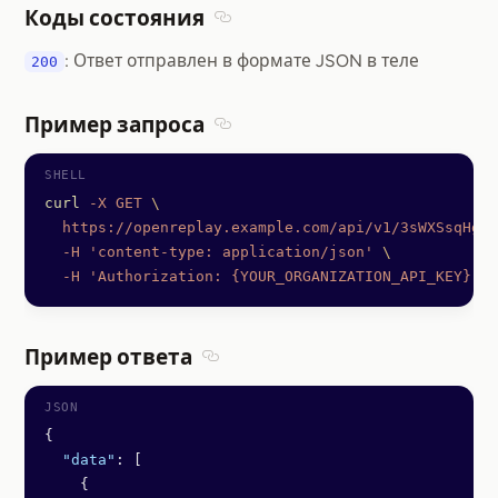
Коды состояния
Section titled Коды состояния
: Ответ отправлен в формате JSON в теле
200
Пример запроса
Section titled Пример запроса
curl
 -X
 GET
 \
  https://openreplay.example.com/api/v1/3sWXSsqHgSK
  -H
 'content-type: application/json'
 \
  -H
 'Authorization: {YOUR_ORGANIZATION_API_KEY}'
Пример ответа
Section titled Пример ответа
{
  "data"
: [
    {