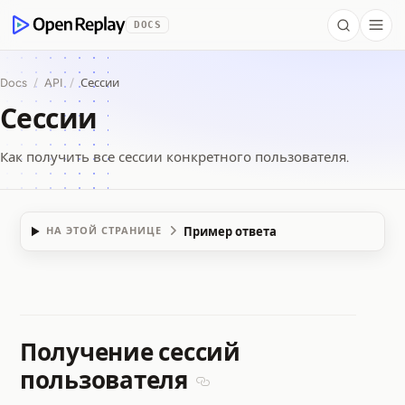
 to Content
DOCS
Search
Togg
OpenReplay
Docs
/
API
/
Сессии
Сессии
Как получить все сессии конкретного пользователя.
Пример ответа
НА ЭТОЙ СТРАНИЦЕ
Сессии
Получение сессий
пользователя
Section titled Получение сес