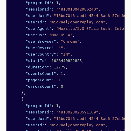
      "projectId"
: 
1
,
      "sessionId"
: 
"4813018042986240"
,
      "userUuid"
: 
"15bd70f6-aedf-4544-8ae6-57eb6639
      "userId"
: 
"mickael@openreplay.com"
,
      "userAgent"
: 
"Mozilla/5.0 (Macintosh; Intel M
      "userOs"
: 
"Mac OS X"
,
      "userBrowser"
: 
"Chrome"
,
      "userDevice"
: 
""
,
      "userCountry"
: 
"IN"
,
      "startTs"
: 
1623440822825
,
      "duration"
: 
12779
,
      "eventsCount"
: 
1
,
      "pagesCount"
: 
1
,
      "errorsCount"
: 
0
    },
    {
      "projectId"
: 
1
,
      "sessionId"
: 
"4813023023591169"
,
      "userUuid"
: 
"15bd70f6-aedf-4544-8ae6-57eb6639
      "userId"
: 
"mickael@openreplay.com"
,