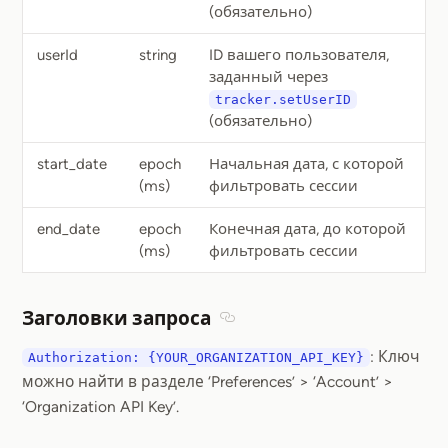
(обязательно)
userId
string
ID вашего пользователя,
заданный через
tracker.setUserID
(обязательно)
start_date
epoch
Начальная дата, с которой
(ms)
фильтровать сессии
end_date
epoch
Конечная дата, до которой
(ms)
фильтровать сессии
Заголовки запроса
Section titled Заголовки запр
: Ключ
Authorization: {YOUR_ORGANIZATION_API_KEY}
можно найти в разделе ‘Preferences’ > ‘Account’ >
‘Organization API Key’.