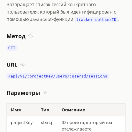
Возвращает список сессий конкретного
пользователя, который был идентифицирован с
помощью JavaScript-функции
.
tracker.setUserID
Метод
Section titled Метод
GET
URL
Section titled URL
/api/v1/:projectKey/users/:userId/sessions
Параметры
Section titled Параметры
Имя
Тип
Описание
projectKey
string
ID проекта, который вы
отслеживаете