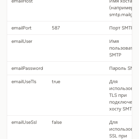
emailHost
Имя хоста S
(например,
smtp.mailgun.
emailPort
587
Порт SMTP
emailUser
Имя
пользовател
SMTP
emailPassword
Пароль SMT
emailUseTls
true
Для
использова
TLS при
подключени
хосту SMTP
emailUseSsl
false
Для
использова
SSL при