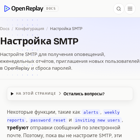
 to Content
DOCS
Search
Togg
OpenReplay
Docs
/
Конфигурация
/
Настройка SMTP
Настройка SMTP
Настройте SMTP для получения оповещений,
еженедельных отчётов, приглашения новых пользователей
в OpenReplay и сброса паролей.
Остались вопросы?
НА ЭТОЙ СТРАНИЦЕ
Некоторые функции, такие как
,
alerts
weekly
Настройка SMTP
,
и
,
reports
password reset
inviting new users
требуют
отправки сообщений по электронной
почте. Поэтому, пока вы не настроите SMTP, эти