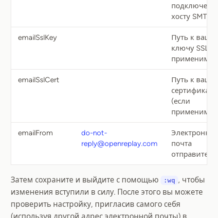
подключени
хосту SMTP
emailSslKey
Путь к ваше
ключу SSL (е
применимо)
emailSslCert
Путь к ваше
сертификату
(если
применимо)
emailFrom
do-not-
Электронная
reply@openreplay.com
почта
отправителя
Затем сохраните и выйдите с помощью
, чтобы
:wq
изменения вступили в силу. После этого вы можете
проверить настройку, пригласив самого себя
(используя другой адрес электронной почты) в