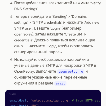
После добавления всех записей нажмите ‘Verify
DNS Settings’
Теперь перейдите в ‘Sending’ > ‘Domains
settings’ > ‘SMTP credentials’ и нажмите ‘Add new
SMTP user’. Введите ‘Login’ (например,
openreplay), затем нажмите ‘Create SMTP
credentials’. Должно появиться всплывающее
окно — нажмите ‘Copy’, чтобы скопировать
сгенерированный пароль.
Используйте отображаемые настройки и
учётные данные SMTP для настройки SMTP в
OpenReplay. Выполните
и
openreplay -e
обновите указанные ниже переменные
окружения в разделе
:
email
emailHost
: 
'smtp.eu.mailgun.org'
 # from SMTP settin
emailPort
: 
'587'