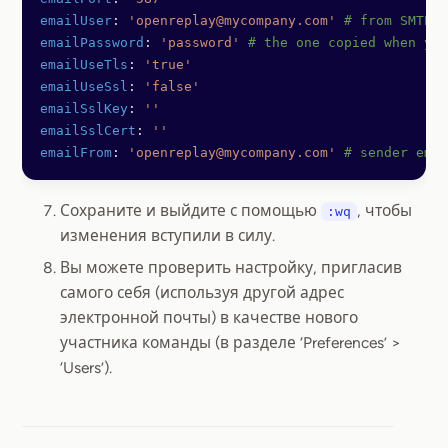
emailUser
: 
'openreplay@mycompany.com'
 # from SMTP c
emailPassword
: 
'password'
 # the one copied when you
emailUseTls
: 
'true'
emailUseSsl
: 
'false'
emailSslKey
: 
''
emailSslCert
: 
''
emailFrom
: 
'openreplay@mycompany.com'
 # sender emai
Сохраните и выйдите с помощью
, чтобы
:wq
изменения вступили в силу.
Вы можете проверить настройку, пригласив
самого себя (используя другой адрес
электронной почты) в качестве нового
участника команды (в разделе ‘Preferences’ >
‘Users’).