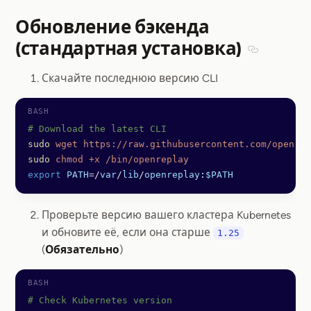
Обновление бэкенда
(стандартная установка)
Section ti
Скачайте последнюю версию CLI
# Download the latest CLI
sudo
 wget
 https://raw.githubusercontent.com/openrep
sudo
 chmod
 +x
 /bin/openreplay
export
 PATH
=
/
var
/
lib
/
openreplay
:
$PATH
Проверьте версию вашего кластера Kubernetes
и обновите её, если она старше
1.25
(
Обязательно
)
# Check Kubernetes version