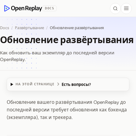
 to Content
DOCS
Search
Togg
OpenReplay
Docs
/
Развёртывание
/
Обновление развёртывания
Обновление развёртывания
Как обновить ваш экземпляр до последней версии
OpenReplay.
Есть вопросы?
НА ЭТОЙ СТРАНИЦЕ
Обновление вашего развёртывания OpenReplay до
Обновление развёр
последней версии требует обновления как бэкенда
(экземпляра), так и трекера.