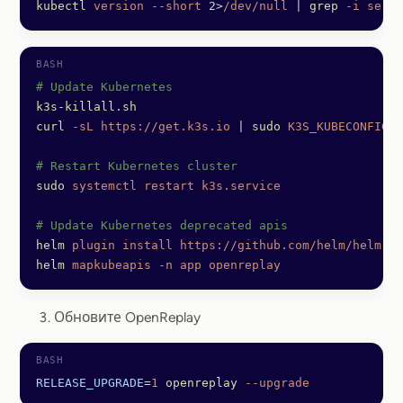
kubectl
 version
 --short
 2>
/dev/null
 |
 grep
 -i
 serve
# Update Kubernetes
k3s-killall.sh
curl
 -sL
 https://get.k3s.io
 |
 sudo
 K3S_KUBECONFIG_M
# Restart Kubernetes cluster
sudo
 systemctl
 restart
 k3s.service
# Update Kubernetes deprecated apis
helm
 plugin
 install
 https://github.com/helm/helm-ma
helm
 mapkubeapis
 -n
 app
 openreplay
Обновите OpenReplay
RELEASE_UPGRADE
=
1
 openreplay
 --upgrade