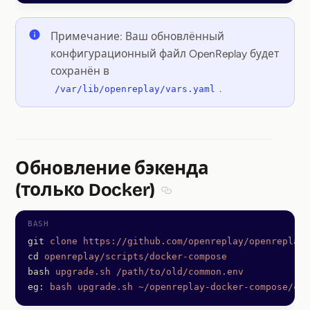
Примечание: Ваш обновлённый
конфигурационный файл OpenReplay будет
сохранён в
.
/var/lib/openreplay/vars.yaml
Обновление бэкенда
(только Docker)
Section titled Обновление б
git
 clone
 https://github.com/openreplay/openreplay
 
cd
 openreplay/scripts/docker-compose
bash
 upgrade.sh
 /path/to/old/common.env
eg:
 bash
 upgrade.sh
 ~/openreplay-docker-compose/com