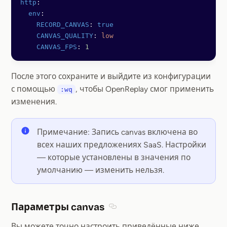
http
:
  env
:
    RECORD_CANVAS
: 
true
    CANVAS_QUALITY
: 
low
    CANVAS_FPS
: 
1
После этого сохраните и выйдите из конфигурации
с помощью
, чтобы OpenReplay смог применить
:wq
изменения.
Примечание: Запись canvas включена во
всех наших предложениях SaaS. Настройки
— которые установлены в значения по
умолчанию — изменить нельзя.
Параметры canvas
Section titled Параметры canv
Вы можете точно настроить приведённые ниже