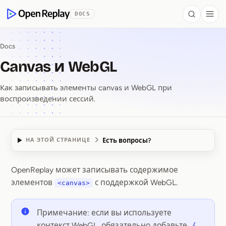
 to Content
DOCS
Search
Togg
OpenReplay
Docs
Canvas и WebGL
Как записывать элементы canvas и WebGL при
воспроизведении сессий.
Есть вопросы?
НА ЭТОЙ СТРАНИЦЕ
OpenReplay может записывать содержимое
Canvas и WebGL
элементов
с поддержкой WebGL.
<canvas>
Примечание: если вы используете
контекст WebGL, обязательно добавьте
{