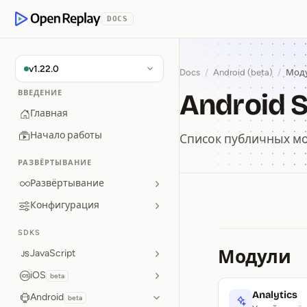
p to Content
DOCS
OpenReplay
v1.22.0
Docs
/
Android (beta)
/
Мод
Android 
ВВЕДЕНИЕ
Главная
Начало работы
Список публичных мо
РАЗВЁРТЫВАНИЕ
Развёртывание
Конфигурация
Android 
SDKS
Модули
JavaScript
iOS
beta
Analytics
Android
beta