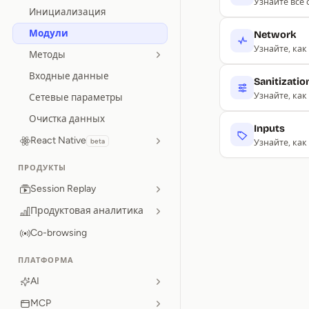
Узнайте всё
Инициализация
Модули
Network
Узнайте, как
Методы
Входные данные
Sanitizatio
Узнайте, ка
Сетевые параметры
Очистка данных
Inputs
React Native
beta
Узнайте, как
ПРОДУКТЫ
Session Replay
Продуктовая аналитика
Co-browsing
ПЛАТФОРМА
AI
MCP