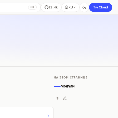
RU
Try Cloud
12.4k
⌘K
НА ЭТОЙ СТРАНИЦЕ
Модули
→