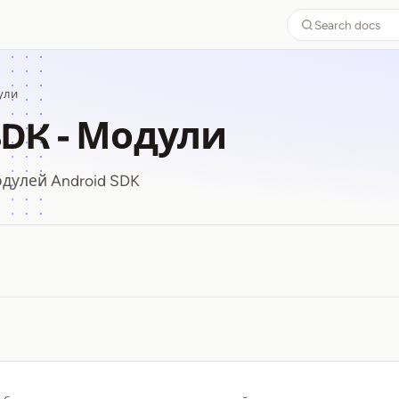
Search docs
ули
SDK - Модули
дулей Android SDK
SDK ⁠-⁠ Модули