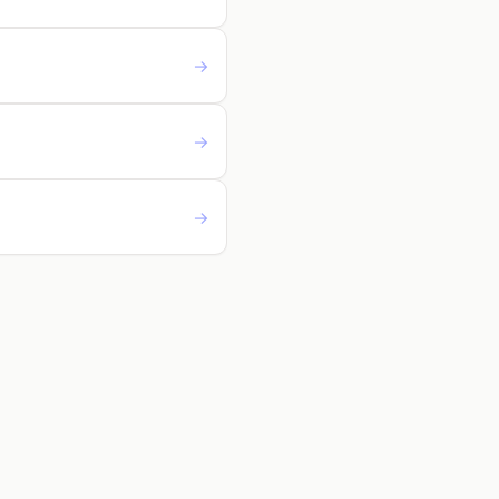
→
→
→