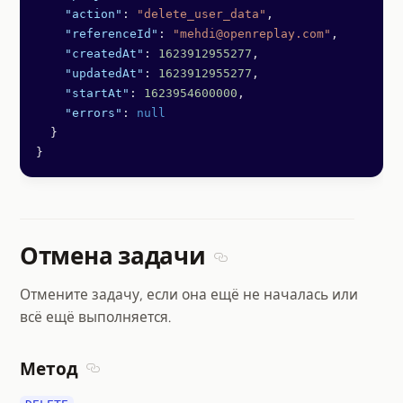
    "action"
: 
"delete_user_data"
,
    "referenceId"
: 
"mehdi@openreplay.com"
,
    "createdAt"
: 
1623912955277
,
    "updatedAt"
: 
1623912955277
,
    "startAt"
: 
1623954600000
,
    "errors"
: 
null
  }
}
Отмена задачи
Section titled Отмена зада
Отмените задачу, если она ещё не началась или
всё ещё выполняется.
Метод
Section titled Метод