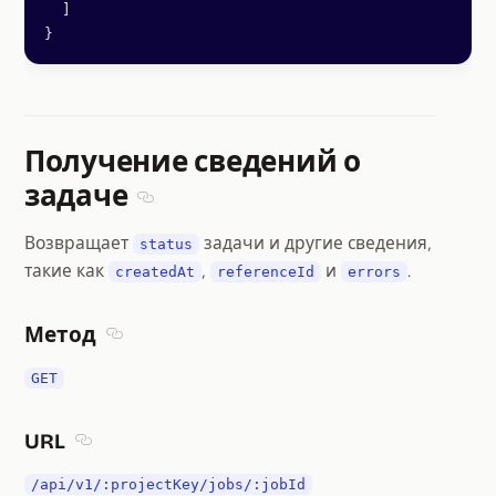
  ]
}
Получение сведений о
задаче
Section titled Получение сведений о зада
Возвращает
задачи и другие сведения,
status
такие как
,
и
.
createdAt
referenceId
errors
Метод
Section titled Метод
GET
URL
Section titled URL
/api/v1/:projectKey/jobs/:jobId