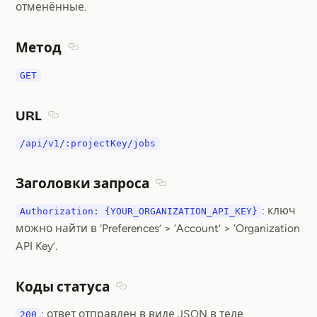
отменённые.
Метод
Section titled Метод
GET
URL
Section titled URL
/api/v1/:projectKey/jobs
Заголовки запроса
Section titled Заголовки запр
: ключ
Authorization: {YOUR_ORGANIZATION_API_KEY}
можно найти в ‘Preferences’ > ‘Account’ > ‘Organization
API Key’.
Коды статуса
Section titled Коды статуса
: ответ отправлен в виде JSON в теле
200