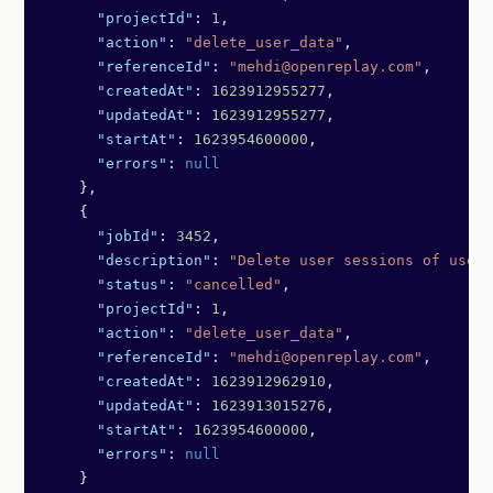
      "projectId"
: 
1
,
      "action"
: 
"delete_user_data"
,
      "referenceId"
: 
"mehdi@openreplay.com"
,
      "createdAt"
: 
1623912955277
,
      "updatedAt"
: 
1623912955277
,
      "startAt"
: 
1623954600000
,
      "errors"
: 
null
    },
    {
      "jobId"
: 
3452
,
      "description"
: 
"Delete user sessions of userI
      "status"
: 
"cancelled"
,
      "projectId"
: 
1
,
      "action"
: 
"delete_user_data"
,
      "referenceId"
: 
"mehdi@openreplay.com"
,
      "createdAt"
: 
1623912962910
,
      "updatedAt"
: 
1623913015276
,
      "startAt"
: 
1623954600000
,
      "errors"
: 
null
    }