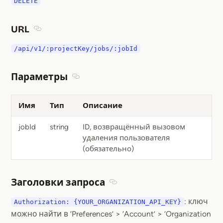
DELETE
URL
Section titled URL
/api/v1/:projectKey/jobs/:jobId
Параметры
Section titled Параметры
Имя
Тип
Описание
jobId
string
ID, возвращённый вызовом
удаления пользователя
(обязательно)
Заголовки запроса
Section titled Заголовки запр
: ключ
Authorization: {YOUR_ORGANIZATION_API_KEY}
можно найти в ‘Preferences’ > ‘Account’ > ‘Organization