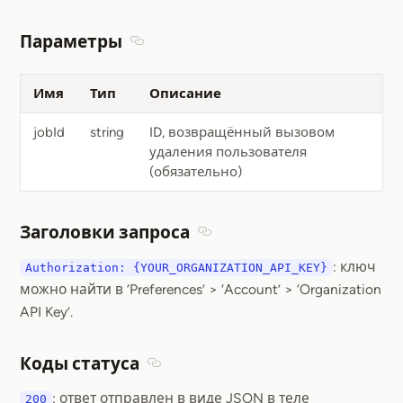
Параметры
Section titled Параметры
Имя
Тип
Описание
jobId
string
ID, возвращённый вызовом
удаления пользователя
(обязательно)
Заголовки запроса
Section titled Заголовки запр
: ключ
Authorization: {YOUR_ORGANIZATION_API_KEY}
можно найти в ‘Preferences’ > ‘Account’ > ‘Organization
API Key’.
Коды статуса
Section titled Коды статуса
: ответ отправлен в виде JSON в теле
200