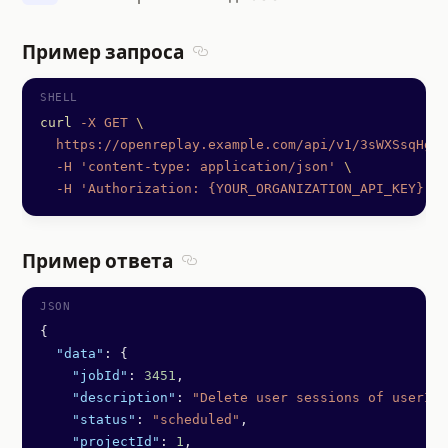
Пример запроса
Section titled Пример запроса
curl
 -X
 GET
 \
  https://openreplay.example.com/api/v1/3sWXSsqHgSK
  -H
 'content-type: application/json'
 \
  -H
 'Authorization: {YOUR_ORGANIZATION_API_KEY}'
Пример ответа
Section titled Пример ответа
{
  "data"
: {
    "jobId"
: 
3451
,
    "description"
: 
"Delete user sessions of userId 
    "status"
: 
"scheduled"
,
    "projectId"
: 
1
,