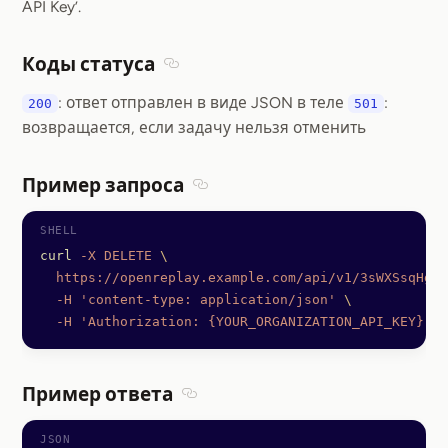
API Key’.
Коды статуса
Section titled Коды статуса
: ответ отправлен в виде JSON в теле
:
200
501
возвращается, если задачу нельзя отменить
Пример запроса
Section titled Пример запроса
curl
 -X
 DELETE
 \
  https://openreplay.example.com/api/v1/3sWXSsqHgSK
  -H
 'content-type: application/json'
 \
  -H
 'Authorization: {YOUR_ORGANIZATION_API_KEY}'
Пример ответа
Section titled Пример ответа