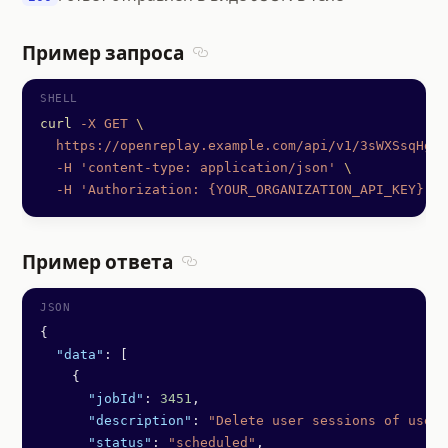
Пример запроса
Section titled Пример запроса
curl
 -X
 GET
 \
  https://openreplay.example.com/api/v1/3sWXSsqHgSK
  -H
 'content-type: application/json'
 \
  -H
 'Authorization: {YOUR_ORGANIZATION_API_KEY}'
Пример ответа
Section titled Пример ответа
{
  "data"
: [
    {
      "jobId"
: 
3451
,
      "description"
: 
"Delete user sessions of userI
      "status"
: 
"scheduled"
,