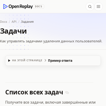
 to Content
DOCS
Search
Togg
OpenReplay
Docs
/
API
/
Задания
Задачи
Как управлять задачами удаления данных пользователей.
Пример ответа
НА ЭТОЙ СТРАНИЦЕ
Задачи
Список всех задач
Section titled Список 
Получите все задачи, включая завершённые или