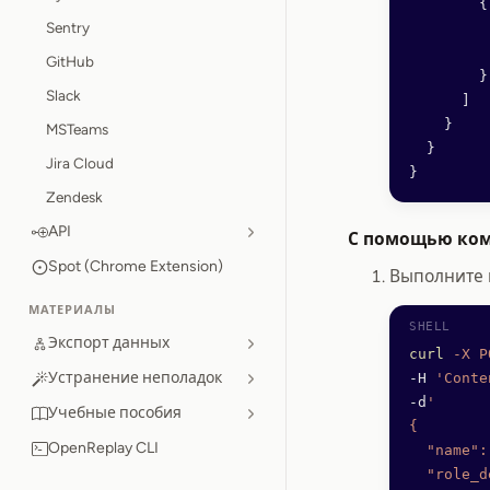
        {
Sentry
         
         
GitHub
        }
Slack
      ]
    }
MSTeams
  }
Jira Cloud
}
Zendesk
API
С помощью ком
Spot (Chrome Extension)
Выполните 
МАТЕРИАЛЫ
Экспорт данных
curl
 -X
 P
Устранение неполадок
-H 
'Conte
-d
'
Учебные пособия
{
OpenReplay CLI
  "name":
  "role_d