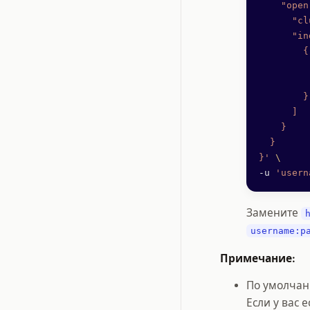
    "open
      "cl
      "in
        {
         
         
        }
      ]
    }
  }
}'
 \
-u 
'usern
Замените
username:p
Примечание:
По умолчан
Если у вас 