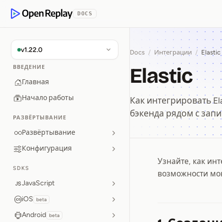
p to Content
DOCS
OpenReplay
v1.22.0
Docs
/
Интеграции
/
Elastic
Elastic
ВВЕДЕНИЕ
Главная
Начало работы
Как интегрировать El
бэкенда рядом с запи
РАЗВЁРТЫВАНИЕ
Развёртывание
Конфигурация
Узнайте, как ин
Elastic
SDKS
возможности мон
JavaScript
iOS
beta
Android
beta