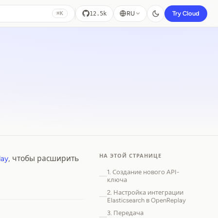
RU
Try Cloud
12.5k
⌘K
НА ЭТОЙ СТРАНИЦЕ
lay
, чтобы расширить
1. Создание нового API-
ключа
2. Настройка интеграции
Elasticsearch в OpenReplay
3. Передача