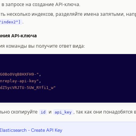
в запросе на создание API-ключа.
ать несколько индексов, разделяйте имена запятыми, на
.
"index2"]
ания API-ключа
я команды вы получите ответ вида:
G0Bo0VqB8HXFH9-"
,
nreplay-api-key"
,
dZ5ycVRJTU-5UW_RYfi1_w"
льно скопируйте
и
, так как они понадобятся
id
api_key
Elasticsearch - Create API Key