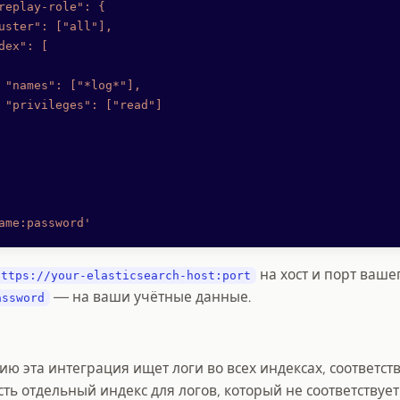
replay-role": {
uster": ["all"],
dex": [
 "names": ["*log*"],
 "privileges": ["read"]
ame:password'
на хост и порт вашего
https://your-elasticsearch-host:port
— на ваши учётные данные.
assword
ию эта интеграция ищет логи во всех индексах, соответ
есть отдельный индекс для логов, который не соответству