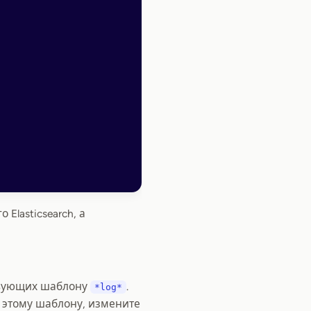
 Elasticsearch, а
ствующих шаблону
.
*log*
ет этому шаблону, измените