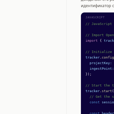
идентификатор с
// JavaScript 
// Import Open
import
 { 
track
// Initialize 
tracker
.
config
  projectKey:
 
  ingestPoint:
});
// Start the t
tracker
.
start
(
  // Get the s
  const
 sessio
  const
 header