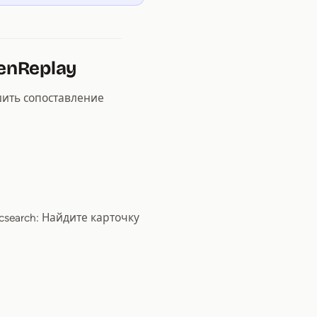
enReplay
шить сопоставление
csearch: Найдите карточку