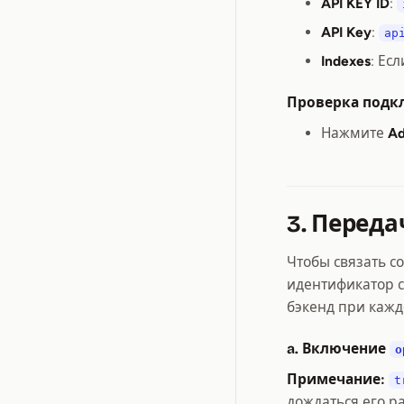
API KEY ID
:
API Key
:
ap
Indexes
: Ес
Проверка подк
Нажмите
A
3. Переда
Чтобы связать со
идентификатор с
бэкенд при кажд
a. Включение
o
Примечание:
t
дождаться его 