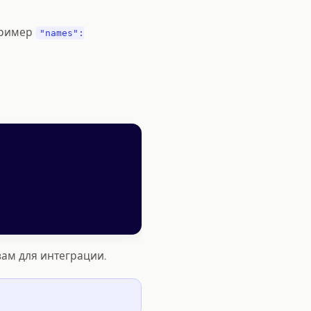
пример
"names":
 вам для интеграции.