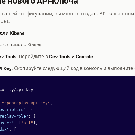
ие нового API-ключа
т вашей конфигурации, вы можете создать API-ключ с по
URL.
ли Kibana
вою панель Kibana.
v Tools
: Перейдите в
Dev Tools > Console
.
I Key
: Скопируйте следующий код в консоль и выполните 
curity/api_key
 
"openreplay-api-key"
,
escriptors"
: {
replay-role"
: {
uster"
: [
"all"
],
dex"
: [