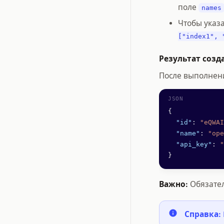
поле
names
Чтобы указ
["index1", 
Результат созд
После выполнени
{
  "id"
: 
"eQWAI
  "name"
: 
"ope
  "api_key"
: 
"
}
Важно:
Обязате
Справка: