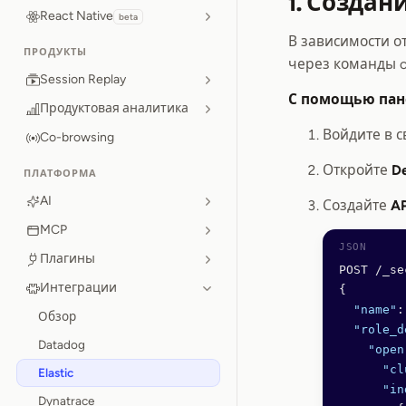
1. Создан
React Native
beta
В зависимости о
ПРОДУКТЫ
через команды c
Session Replay
С помощью пане
Продуктовая аналитика
Войдите в с
Co-browsing
Откройте
De
ПЛАТФОРМА
AI
Создайте
AP
MCP
Плагины
POST /_se
Интеграции
{
  "name"
:
Обзор
  "role_d
Datadog
    "open
      "cl
Elastic
      "in
Dynatrace