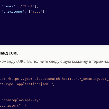
 "names"
: [
"*log*"
],
 "privileges"
: [
"read"
]
анд cURL
команду cURL: Выполните следующую команду в термина
OST
 "https://your-elasticsearch-host:port/_security/api_
nt-Type: application/json'
 \
 "openreplay-api-key",
escriptors": {