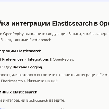
йка интеграции Elasticsearch в Op
е OpenReplay выполните следующие 3 шага, чтобы завер
бэкенд-логами Elasticsearch.
грации Elasticsearch
в
Preferences > Integrations
в OpenReplay.
кладку
Backend Logging
.
оект, для которого вы хотите включить интеграцию Elasti
Elasticsearch > Нажмите на неё.
нных Elasticsearch
 интеграции Elasticsearch введите: