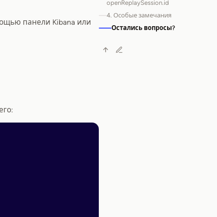
openReplaySession.id
4. Особые замечания
мощью панели Kibana или
Остались вопросы?
его: