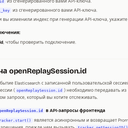
из сгенерированного вами API-ключа.
id
из сгенерированного вами API-ключа.
i_key
ли вы изменили индекс при генерации API-ключа, укажите 
лючения:
dd
, чтобы проверить подключение.
ча openReplaySession.id
бытие Elasticsearch с записанной пользовательской сесси
ессии (
) необходимо передавать из
openReplaySession.id
ом запросе, который вы хотите отслеживать.
в API-запросы фронтенда
penReplaySession.id
является асинхронным и возвращает Prom
racker.start()
разрешения, прежде чем вызывать
tracker.getSessionID()