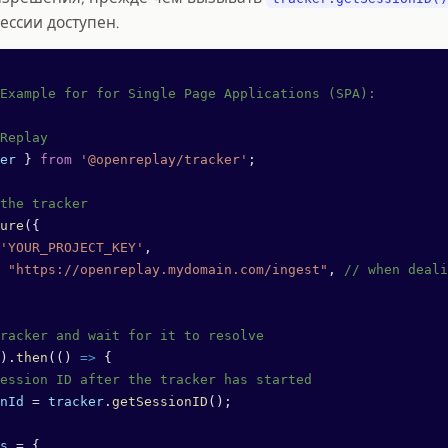
ессии доступен.
Example for for Single Page Applications (SPA):
Replay
er
 } 
from
 '@openreplay/tracker'
;
the tracker
ure
({
'YOUR_PROJECT_KEY'
,
 "https://openreplay.mydomain.com/ingest"
, 
// when deali
racker and wait for it to resolve
).
then
(() 
=>
 {
ession ID after the tracker has started
nId
 =
 tracker
.
getSessionID
();
s
 =
 {