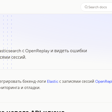
Search docs
asticsearch с OpenReplay и видеть ошибки
сями сессий.
тегрировать бэкенд-логи
Elastic
с записями сессий
OpenRep
иторинга и отладки.