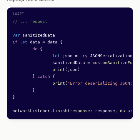
// ... request
var
 sanitizedData
if
 let
 data 
=
 data {
	do
 {
		let
 json 
=
 try
 JSONSerialization.
js
		sanitizedData 
=
 customSanitizeFunct
		print
(json)
	} 
catch
 {
		print
(
"Error deserializing JSON: 
\(
	}
}
networkListener.
finish
(
response
: response, 
data
: sa