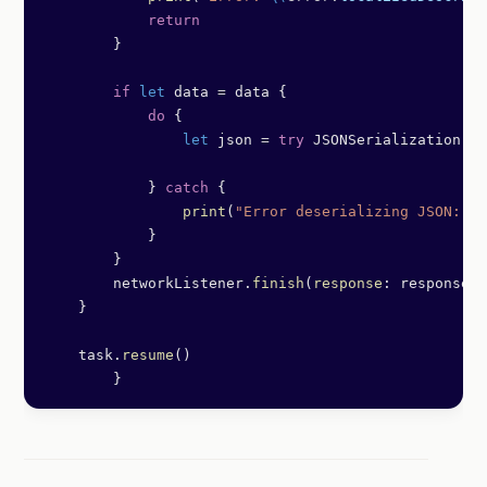
            return
        }
        if
 let
 data 
=
 data {
            do
 {
                let
 json 
=
 try
 JSONSerialization.
js
            } 
catch
 {
                print
(
"Error deserializing JSON: 
\(
            }
        }
        networkListener.
finish
(
response
: response, 
    }
    task.
resume
()
	}