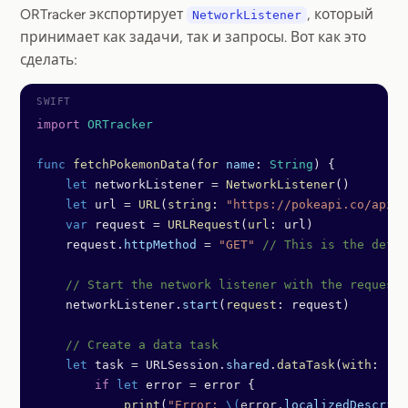
ORTracker экспортирует
, который
NetworkListener
принимает как задачи, так и запросы. Вот как это
сделать:
import
 ORTracker
func
 fetchPokemonData
(
for
 name
: 
String
) {
    let
 networkListener 
=
 NetworkListener
()
    let
 url 
=
 URL
(
string
: 
"https://pokeapi.co/api/v
    var
 request 
=
 URLRequest
(
url
: url)
    request.
httpMethod
 =
 "GET"
 // This is the defau
    // Start the network listener with the request
    networkListener.
start
(
request
: request)
    // Create a data task
    let
 task 
=
 URLSession.
shared
.
dataTask
(
with
: req
        if
 let
 error 
=
 error {
            print
(
"Error: 
\(
error.
localizedDescript