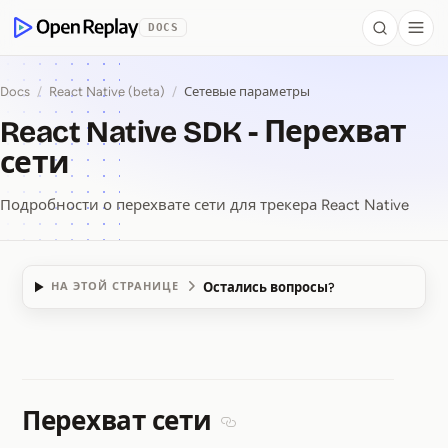
 to Content
DOCS
Search
Togg
OpenReplay
Docs
/
React Native (beta)
/
Сетевые параметры
React Native SDK - Перехват
сети
Подробности о перехвате сети для трекера React Native
Остались вопросы?
НА ЭТОЙ СТРАНИЦЕ
React Native SDK ⁠-⁠ 
Перехват сети
Section titled Перехват сети