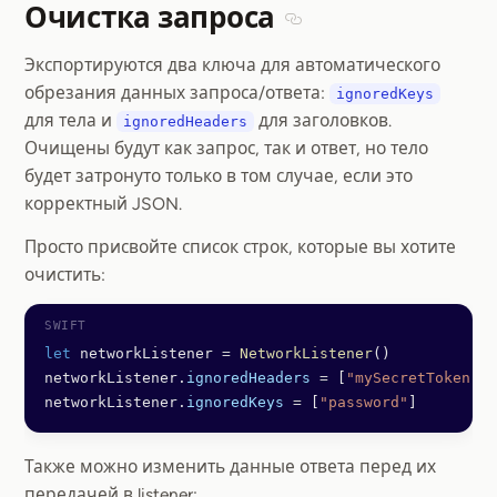
Очистка запроса
Section titled Очистка з
Экспортируются два ключа для автоматического
обрезания данных запроса/ответа:
ignoredKeys
для тела и
для заголовков.
ignoredHeaders
Очищены будут как запрос, так и ответ, но тело
будет затронуто только в том случае, если это
корректный JSON.
Просто присвойте список строк, которые вы хотите
очистить:
let
 networkListener 
=
 NetworkListener
()
networkListener.
ignoredHeaders
 =
 [
"mySecretToken"
]
networkListener.
ignoredKeys
 =
 [
"password"
]
Также можно изменить данные ответа перед их
передачей в listener: