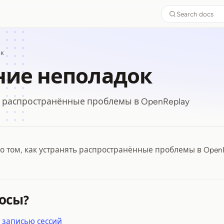
Search docs
ок
ние неполадок
ь распространённые проблемы в OpenReplay
о том, как устранять распространённые проблемы в OpenR
ение неполадок
осы?
 записью сессий