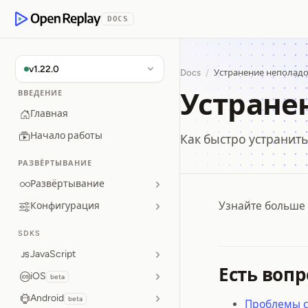
p to Content
DOCS
OpenReplay
v1.22.0
Docs
/
Устранение неполад
Устране
ВВЕДЕНИЕ
Главная
Начало работы
Как быстро устранит
РАЗВЁРТЫВАНИЕ
Развёртывание
Узнайте больше 
Конфигурация
Устран
SDKS
JavaScript
Есть вопр
iOS
beta
Android
beta
Проблемы с