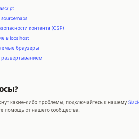
script
 sourcemaps
зопасности контента (CSP)
е в localhost
аемые браузеры
 развёртыванием
осы?
икнут какие-либо проблемы, подключайтесь к нашему
Slac
е помощь от нашего сообщества.