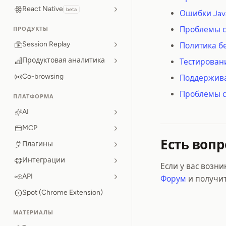
React Native
beta
Ошибки Java
Проблемы с
ПРОДУКТЫ
Session Replay
Политика бе
Продуктовая аналитика
Тестировани
Co-browsing
Поддержив
Проблемы с
ПЛАТФОРМА
AI
MCP
Есть вопр
Плагины
Интеграции
Если у вас возн
API
Форум
и получит
Spot (Chrome Extension)
МАТЕРИАЛЫ