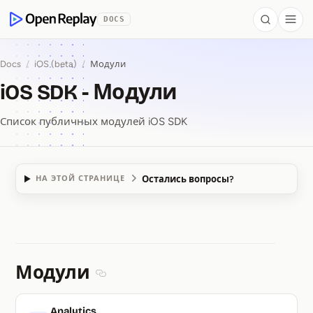
 to Content
DOCS
Search
Togg
OpenReplay
Docs
/
iOS (beta)
/
Модули
iOS SDK - Модули
Список публичных модулей iOS SDK
Остались вопросы?
НА ЭТОЙ СТРАНИЦЕ
iOS SDK ⁠-⁠ Модули
Модули
Section titled Модули
Analytics