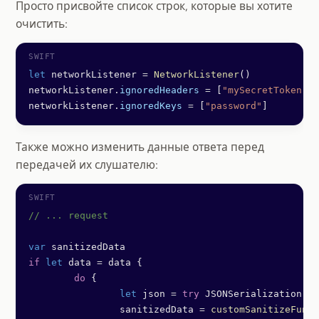
Просто присвойте список строк, которые вы хотите
очистить:
let
 networkListener 
=
 NetworkListener
()
networkListener.
ignoredHeaders
 =
 [
"mySecretToken"
]
networkListener.
ignoredKeys
 =
 [
"password"
]
Также можно изменить данные ответа перед
передачей их слушателю:
// ... request
var
 sanitizedData
if
 let
 data 
=
 data {
	do
 {
		let
 json 
=
 try
 JSONSerialization.
js
		sanitizedData 
=
 customSanitizeFunct