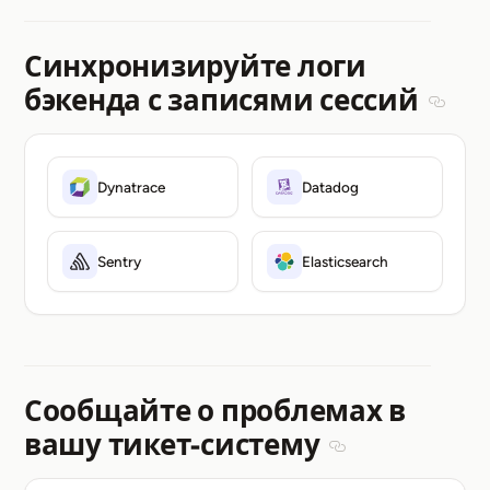
Синхронизируйте логи
бэкенда с записями сессий
Sectio
Dynatrace
Datadog
Sentry
Elasticsearch
Сообщайте о проблемах в
вашу тикет-систему
Section titled Со