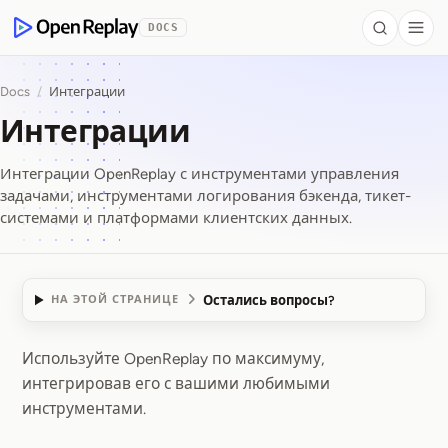
 to Content
DOCS
Search
Togg
OpenReplay
Docs
/
Интеграции
Интеграции
Интеграции OpenReplay с инструментами управления
задачами, инструментами логирования бэкенда, тикет-
системами и платформами клиентских данных.
Остались вопросы?
НА ЭТОЙ СТРАНИЦЕ
Используйте OpenReplay по максимуму,
Интеграции
интегрировав его с вашими любимыми
инструментами.