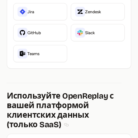
Jira
Zendesk
GitHub
Slack
Teams
Используйте OpenReplay с
вашей платформой
клиентских данных
(только SaaS)
Section titled Используйте Op