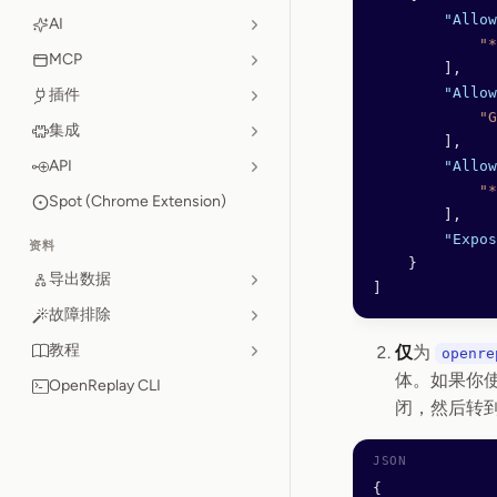
        "Allow
AI
            "*
MCP
        ],
        "Allow
插件
            "G
集成
        ],
API
        "Allow
            "*
Spot (Chrome Extension)
        ],
        "Expos
资料
    }
导出数据
]
故障排除
教程
仅
为
openre
体。如果你使用的是 
OpenReplay CLI
闭，然后转到 ‘P
{