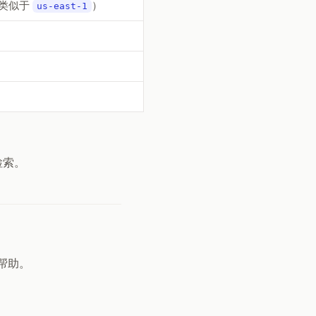
则类似于
）
us-east-1
检索。
帮助。