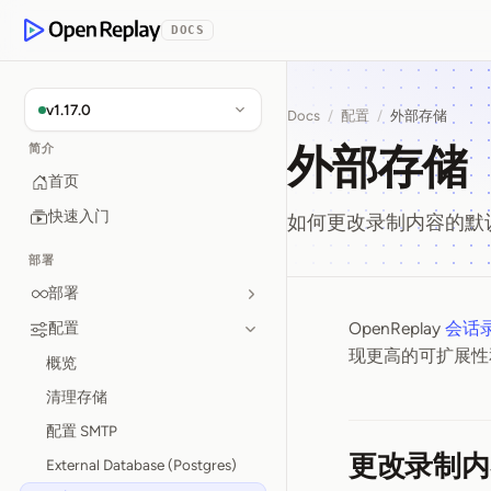
p to Content
DOCS
OpenReplay
v1.17.0
Docs
/
配置
/
外部存储
外部存储
简介
首页
快速入门
如何更改录制内容的默
部署
部署
OpenReplay
会话
配置
外部存储
现更高的可扩展性
概览
清理存储
配置 SMTP
更改录制内
External Database (Postgres)