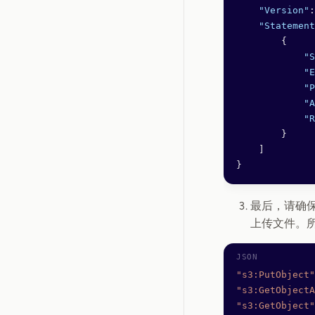
    "Version"
:
    "Statement
        {
            "S
            "E
            "P
            "A
            "R
        }
    ]
}
最后，请确
上传文件。所
"s3:PutObject"
"s3:GetObjectA
"s3:GetObject"