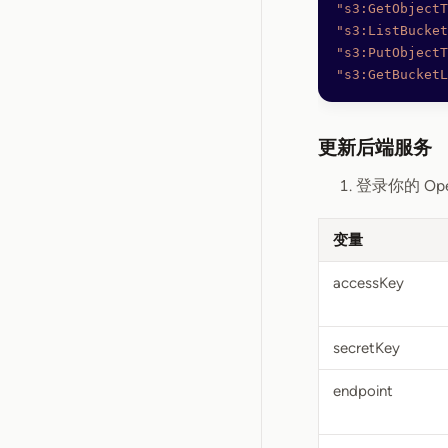
"s3:GetObjectT
"s3:ListBucket
"s3:PutObjectT
"s3:GetBucketL
更新后端服务
登录你的 Ope
变量
accessKey
secretKey
endpoint