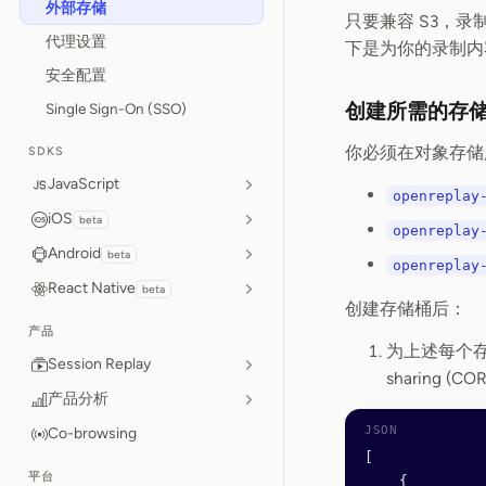
外部存储
只要兼容 S3，录
代理设置
下是为你的录制内
安全配置
创建所需的存
Single Sign-On (SSO)
你必须在对象存储
SDKS
JavaScript
openreplay
iOS
beta
openreplay
Android
beta
openreplay
React Native
beta
创建存储桶后：
产品
为上述每个存储桶
Session Replay
sharing 
产品分析
Co-browsing
[
平台
    {