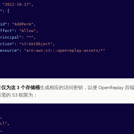
 
"2012-10-17"
,
"
: [
id"
: 
"AddPerm"
,
ffect"
: 
"Allow"
,
rincipal"
: 
"*"
,
ction"
: 
"s3:GetObject"
,
esource"
: 
"arn:aws:s3:::openreplay-assets/*"
保
仅为这 3 个存储桶
生成相应的访问密钥，以便 OpenReplay
需的 S3 权限为：
,
cl"
,
,