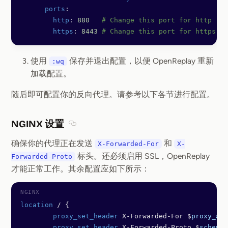
      ports
:
        http
: 
880
   # Change this port for http
        https
: 
8443
 # Change this port for https
使用
保存并退出配置，以便 OpenReplay 重新
:wq
加载配置。
随后即可配置你的反向代理。请参考以下各节进行配置。
NGINX 设置
Section titled NGINX 设置
确保你的代理正在发送
和
X-Forwarded-For
X-
标头。还必须启用 SSL，OpenReplay
Forwarded-Proto
才能正常工作。其余配置应如下所示：
location
 / {
        proxy_set_header 
X-Forwarded-For $
proxy_add
        proxy_set_header 
X-Forwarded-Proto $
scheme
;