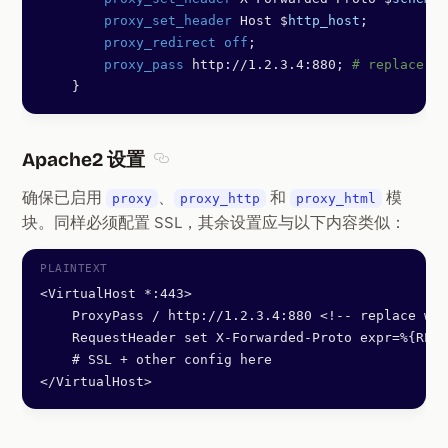
        proxy_set_header 
Host $
http_host
;
        proxy_redirect off
;
        proxy_pass 
http://1.2.3.4:880; 
# replace wi
    }
Apache2 设置
Section titled Apache2 设置
确保已启用
、
和
模
proxy
proxy_http
proxy_html
块。同样必须配置 SSL，其余设置应与以下内容类似：
<VirtualHost *:443>
    ProxyPass / http://1.2.3.4:880 <!-- replace wit
    RequestHeader set X-Forwarded-Proto expr=%{REQU
    # SSL + other config here
</VirtualHost>