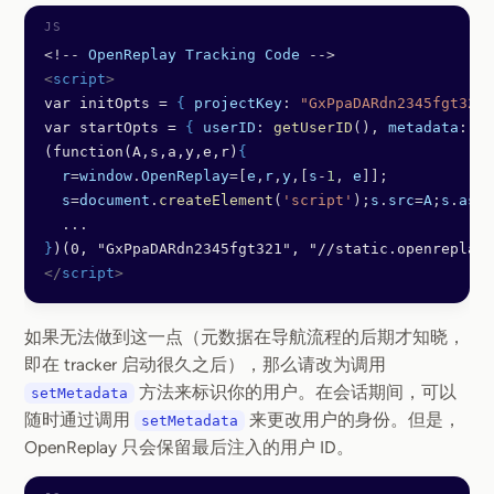
<!--
 OpenReplay
 Tracking
 Code
 -->
<
script
>
var initOpts = 
{
 projectKey
: 
"GxPpaDARdn2345fgt321"
var startOpts = 
{
 userID
: 
getUserID
(), 
metadata
: { 
(function(A,s,a,y,e,r)
{
  r
=
window
.
OpenReplay
=[
e
,
r
,
y
,[
s
-
1
, 
e
]];
  s
=
document
.
createElement
(
'script'
);
s
.
src
=
A
;
s
.
asyn
  ...
}
)(0, "GxPpaDARdn2345fgt321", "//static.openreplay.
</
script
>
如果无法做到这一点（元数据在导航流程的后期才知晓，
即在 tracker 启动很久之后），那么请改为调用
方法来标识你的用户。在会话期间，可以
setMetadata
随时通过调用
来更改用户的身份。但是，
setMetadata
OpenReplay 只会保留最后注入的用户 ID。