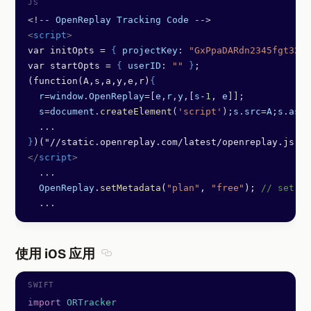
<!--
 OpenReplay
 Tracking
 Code
 -->
<
script
>
var initOpts = 
{
 projectKey
: 
"GxPpaDARdn2345fgt321"
var startOpts = 
{
 userID
: 
""
 }
;
(function(A,s,a,y,e,r)
{
  r
=
window
.
OpenReplay
=[
e
,
r
,
y
,[
s
-
1
, 
e
]];
  s
=
document
.
createElement
(
'script'
);
s
.
src
=
A
;
s
.
asyn
  ...
}
)("//static.openreplay.com/latest/openreplay.js", 
</
script
>
  ...
  OpenReplay
.
setMetadata
(
"plan"
, 
"free"
); 
// set me
  ...
使用 iOS 应用
Section titled 使用 iOS 应用
import
 ORTracker