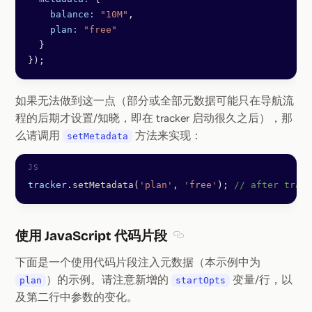
    balance:
 "10M"
,
    plan:
 "free"
  }
});
如果无法做到这一点（部分或全部元数据可能只在导航流
程的后期才设置/知晓，即在 tracker 启动很久之后），那
么请调用
方法来实现：
setMetadata
tracker
.
setMetadata
(
'plan'
, 
'free'
); 
// after track
使用 JavaScript 代码片段
Section titled 使用 JavaS
下面是一个使用代码片段注入元数据（本示例中为
）的示例。请注意新增的
变量/行，以
plan
startOpts
及第二行中参数的变化。