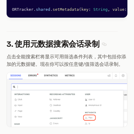
ORTracker.
shared
.
setMetadata
(
key
: 
String
, 
value
: 
St
3. 使用元数据搜索会话录制
Section ti
点击全能搜索栏将显示可用筛选条件列表，其中包括你添
加的元数据键。现在你可以按任意键/值筛选会话录制。