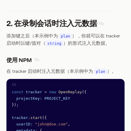
2. 在录制会话时注入元数据
Section ti
添加键之后（本示例中为
），你就可以在 tracker
plan
启动时以键/值对（
）的形式注入元数据。
string
使用 NPM
Section titled 使用 NPM
在 tracker 启动时注入元数据（本示例中为
）。
plan
const
 tracker
 =
 new
 OpenReplay
({
  projectKey:
 PROJECT_KEY
});
tracker
.
start
({
  userID:
 "john@doe.com"
,
  metadata:
 {