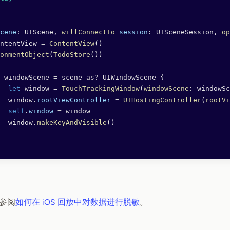
cene
: UIScene, 
willConnectTo
 session
: UISceneSession, 
op
ntentView 
=
 ContentView
()
onmentObject
(
TodoStore
())
 windowScene 
=
 scene 
as?
 UIWindowScene {
		let
 window 
=
 TouchTrackingWindow
(
windowScene
: windowSc
		window.
rootViewController
 =
 UIHostingController
(
rootVi
		self
.
window
 =
 window
		window.
makeKeyAndVisible
()
参阅
如何在 iOS 回放中对数据进行脱敏
。