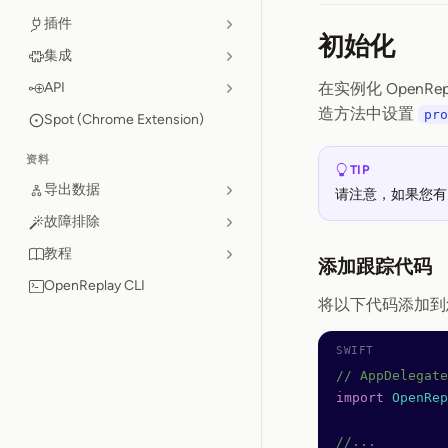
插件
初始化
集成
API
在实例化 Open
造方法中设置
pro
Spot (Chrome Extension)
资料
TIP
导出数据
请注意，如果您有
故障排除
教程
添加跟踪代码
OpenReplay CLI
将以下代码添加
// AppDelegate
import
 OpenRep
//...