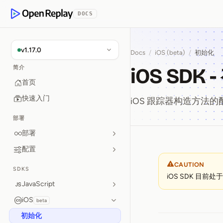
p to Content
DOCS
OpenReplay
v1.17.0
Docs
/
iOS (beta)
/
初始化
iOS SDK 
简介
首页
快速入门
iOS 跟踪器构造方法
部署
部署
配置
iOS SDK
CAUTION
SDKS
iOS SDK 目前处
JavaScript
iOS
beta
初始化