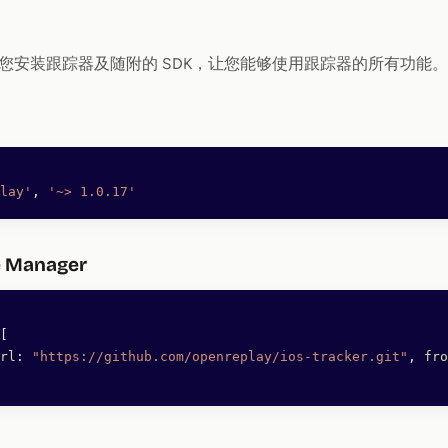
您安装跟踪器及随附的 SDK，让您能够使用跟踪器的所有功能。
lay'
, 
'~> 1.0.17'
e Manager
[
rl
: 
"https://github.com/openreplay/ios-tracker.git"
, 
fro