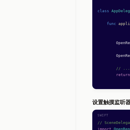
class
 AppDeleg
    func
 appli
        OpenRe
        OpenRe
        // ...
        return
设置触摸监听
// SceneDelega
import
 OpenRep