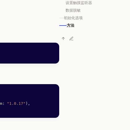
设置触摸监听器
数据脱敏
初始化选项
方法
m
: 
"1.0.17"
),