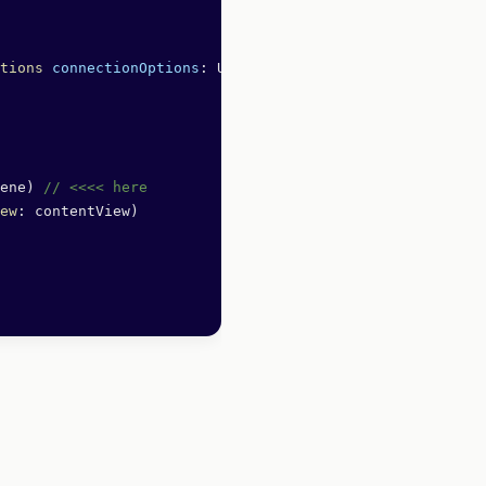
tions
 connectionOptions
: UIScene.ConnectionOptions) {
ene) 
// <<<< here
ew
: contentView)