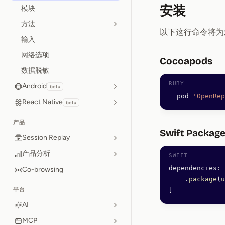
安装
模块
方法
以下这行命令将为
输入
网络选项
Cocoapods
数据脱敏
Android
beta
  pod 
'OpenRep
React Native
beta
产品
Swift Packag
Session Replay
产品分析
dependencies
:
 
Co-browsing
    .
package
(
u
平台
]
AI
MCP