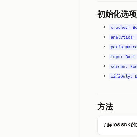
初始化选项
crashes: B
analytics:
performanc
logs: Bool
screen: Bo
wifiOnly: 
方法
了解 iOS SDK