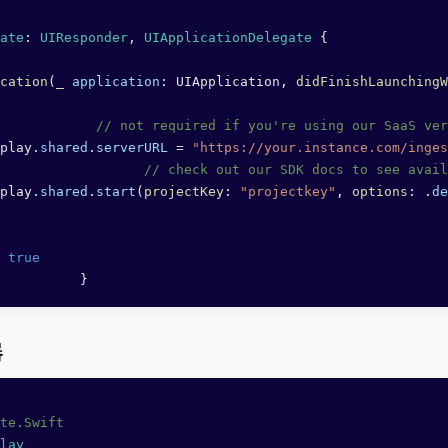
ate
: 
UIResponder
, 
UIApplicationDelegate 
{
cation
(
_
 application
: UIApplication, 
didFinishLaunchingW
			  // not required if you're using our SaaS ve
play.
shared
.
serverURL
 =
 "https://your.instance.com/inges
				// check out our SDK docs to see avai
play.
shared
.
start
(
projectKey
: 
"projectkey"
, 
options
: .
de
 true
			}
器
te.Swift
lay