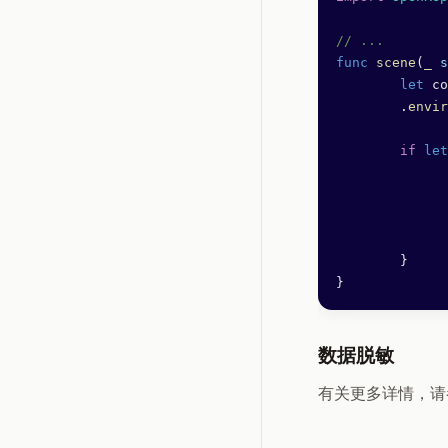
// ...
func
 scene
(
_
 s
	let
 co
	.
envir
	if
 let
	}
}
数据脱敏
有关更多详情，请