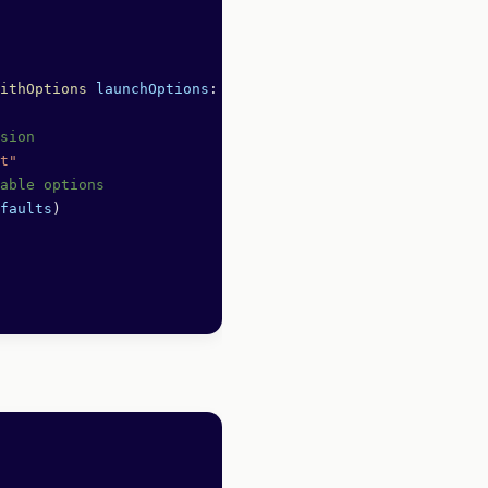
ithOptions
 launchOptions
: [UIApplication.LaunchOptionsKe
rsion
t"
lable options
faults
)