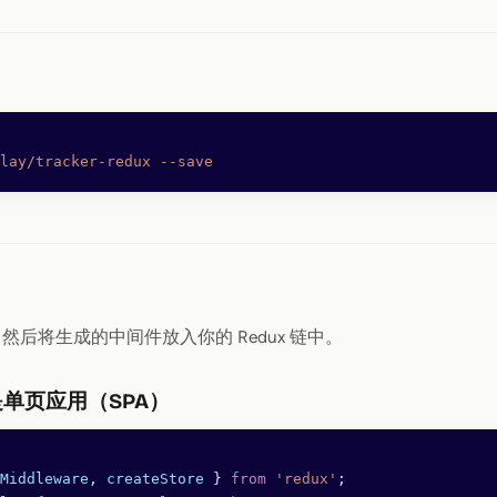
lay/tracker-redux
 --save
er，然后将生成的中间件放入你的 Redux 链中。
单页应用（SPA）
Middleware
, 
createStore
 } 
from
 'redux'
;