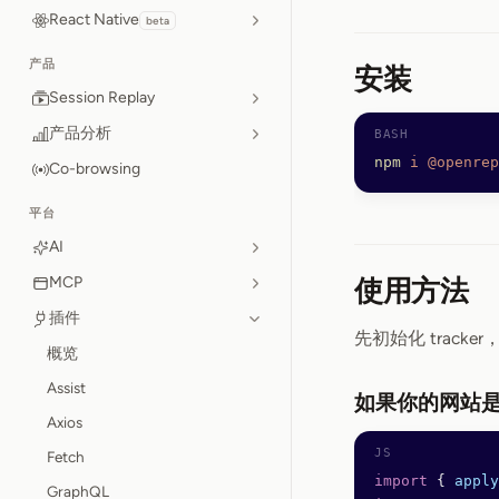
React Native
beta
产品
安装
Session Replay
产品分析
npm
 i
 @openrep
Co-browsing
平台
AI
MCP
使用方法
插件
先初始化 track
概览
Assist
如果你的网站是
Axios
Fetch
import
 { 
apply
GraphQL