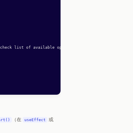
check list of available options below
（在
或
art()
useEffect