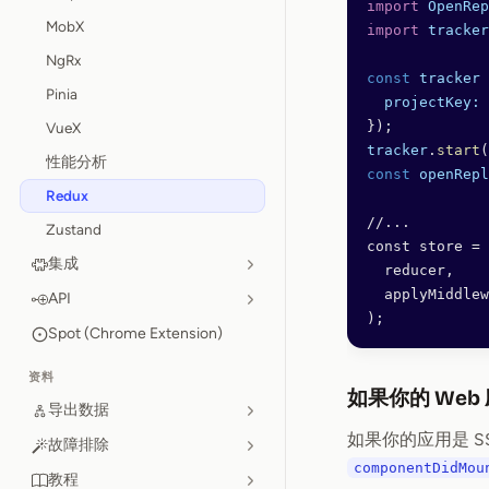
import
 OpenRep
MobX
import
 tracker
NgRx
const
 tracker
 
Pinia
  projectKey:
 
});
VueX
tracker
.
start
(
性能分析
const
 openRepl
Redux
//...
Zustand
const store = 
集成
  reducer,
  applyMiddlew
API
);
Spot (Chrome Extension)
资料
如果你的 Web
导出数据
如果你的应用是 
故障排除
componentDidMou
教程