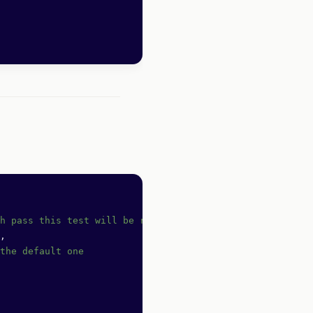
h pass this test will be recorded
,
the default one