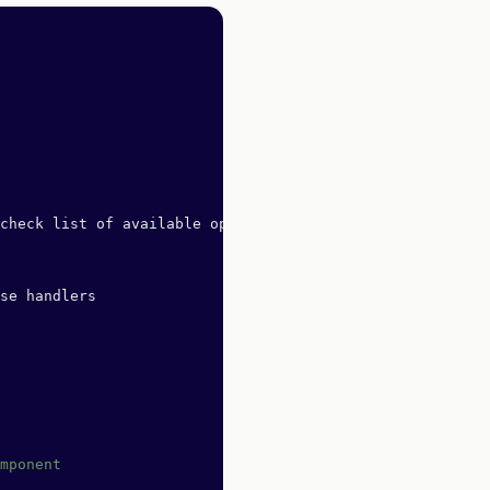
check list of available options below
se handlers
mponent