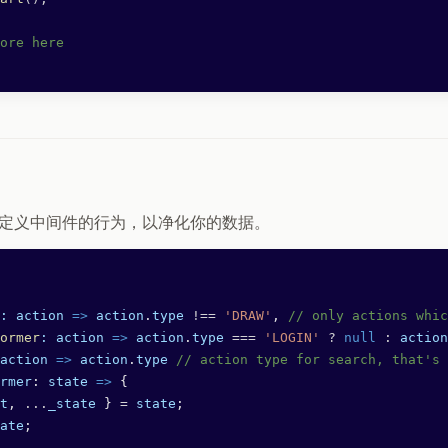
ore here
定义中间件的行为，以净化你的数据。
:
 action
 =>
 action
.
type
 !==
 'DRAW'
, 
// only actions whic
ormer
:
 action
 =>
 action
.
type
 ===
 'LOGIN'
 ?
 null
 :
 action
action
 =>
 action
.
type
 // action type for search, that's 
rmer
: 
state
 =>
 {
t
, 
...
_state
 } 
=
 state
;
ate
;