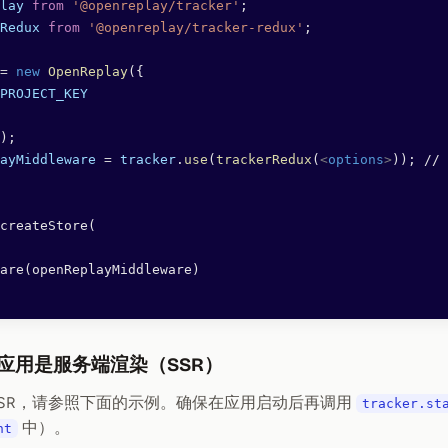
lay
 from
 '@openreplay/tracker'
;
Redux
 from
 '@openreplay/tracker-redux'
;
=
 new
 OpenReplay
({
PROJECT_KEY
);
ayMiddleware
 =
 tracker
.
use
(
trackerRedux
(
<
options
>
)); // 
createStore(
are(openReplayMiddleware) 
 应用是服务端渲染（SSR）
SSR，请参照下面的示例。确保在应用启动后再调用
tracker.st
中）。
nt