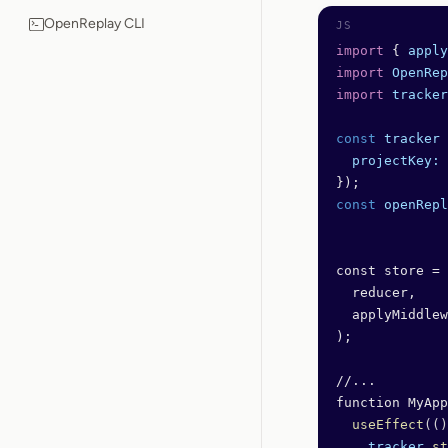
OpenReplay CLI
import
 { 
apply
import
 OpenRep
import
 tracker
const
 tracker
 
  projectKey:
 
});
const
 openRepl
const store = 
  reducer,
  applyMiddlew
);
//...
function MyApp
  useEffect
(()
    tracker
.
st