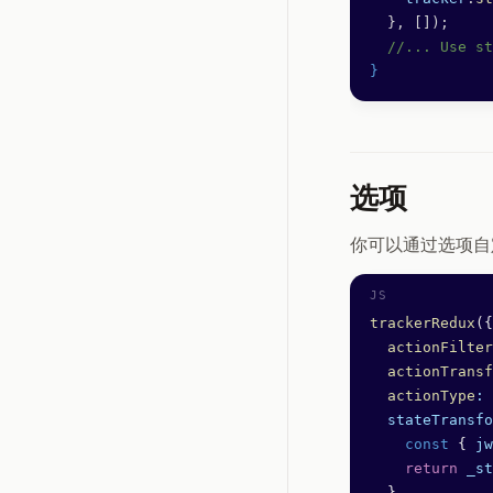
  }, []);
  //... Use st
}
选项
你可以通过选项自
trackerRedux
({
  actionFilter
  actionTransf
  actionType
:
 
  stateTransfo
    const
 { 
jw
    return
 _st
  },