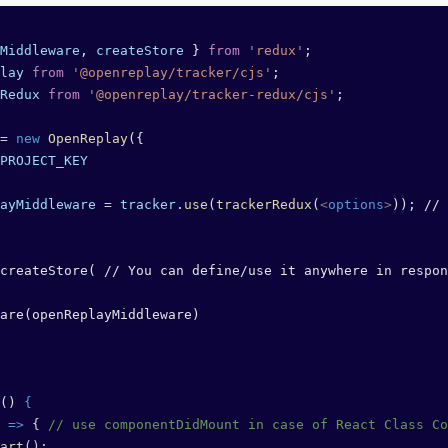
Middleware
, 
createStore
 } 
from
 'redux'
;
lay
 from
 '@openreplay/tracker/cjs'
;
Redux
 from
 '@openreplay/tracker-redux/cjs'
;
=
 new
 OpenReplay
({
PROJECT_KEY
ayMiddleware
 =
 tracker
.
use
(
trackerRedux
(
<
options
>
)); // 
createStore( // You can define/use it anywhere in respon
are(openReplayMiddleware)
() 
{
 
=>
 { 
// use componentDidMount in case of React Class Co
art
();