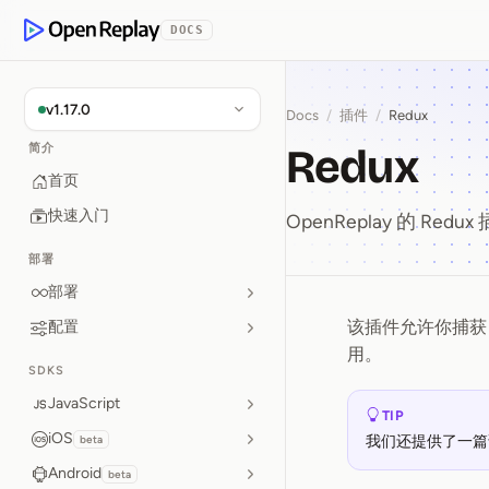
p to Content
DOCS
OpenReplay
v1.17.0
Docs
/
插件
/
Redux
Redux
简介
首页
快速入门
OpenReplay 的 Redu
部署
部署
该插件允许你捕
配置
Redux
用。
SDKS
JavaScript
TIP
iOS
beta
我们还提供了一篇
Android
beta