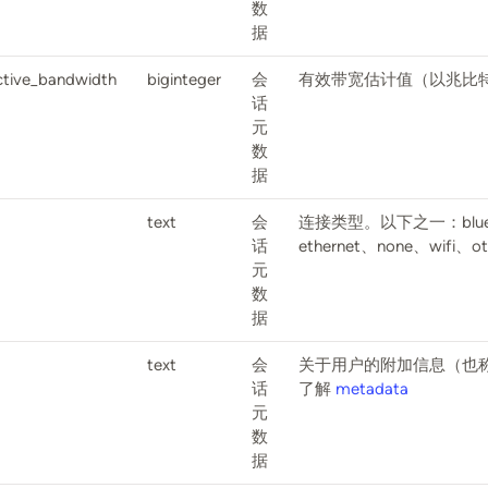
数
据
ctive_bandwidth
biginteger
会
有效带宽估计值（以兆比
话
元
数
据
text
会
连接类型。以下之一：bluetoo
话
ethernet、none、wifi、o
元
数
据
text
会
关于用户的附加信息（也
话
了解
metadata
元
数
据