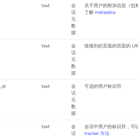
text
会
关于用户的附加信息（也
话
了解
metadata
元
数
据
text
会
链接到此页面的页面的 UR
话
元
数
据
_id
text
会
可选的用户标识符
话
元
数
据
text
会
会话中用户的标识符，可以使用 
话
tracker 方法