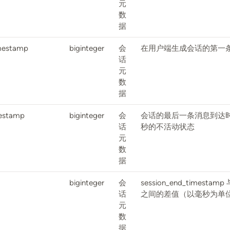
元
数
据
imestamp
biginteger
会
在用户端生成会话的第一
话
元
数
据
mestamp
biginteger
会
会话的最后一条消息到达时的
话
秒的不活动状态
元
数
据
biginteger
会
session_end_timestamp 
话
之间的差值（以毫秒为单
元
数
据