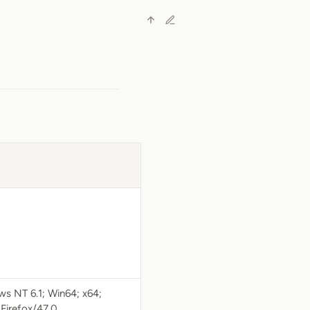
 NT 6.1; Win64; x64;
Firefox/47.0