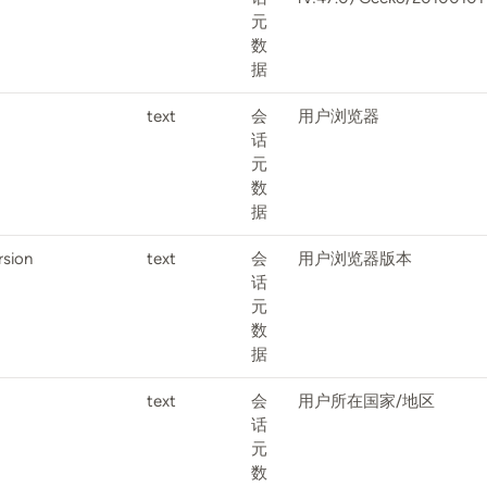
元
数
据
text
会
用户浏览器
话
元
数
据
rsion
text
会
用户浏览器版本
话
元
数
据
text
会
用户所在国家/地区
话
元
数