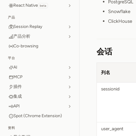
PostgreSQL
React Native
beta
Snowflake
产品
ClickHouse
Session Replay
产品分析
Co-browsing
会话
平台
AI
列名
MCP
插件
sessionid
集成
API
Spot (Chrome Extension)
资料
user_agent