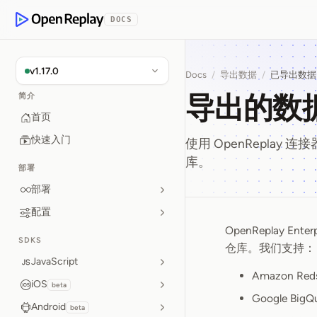
p to Content
DOCS
OpenReplay
v1.17.0
Docs
/
导出数据
/
已导出数据
导出的数
简介
首页
快速入门
使用 OpenReplay 连
库。
部署
部署
配置
OpenReplay
导出的数
SDKS
仓库。我们支持：
JavaScript
Amazon Reds
iOS
beta
Google BigQ
Android
beta