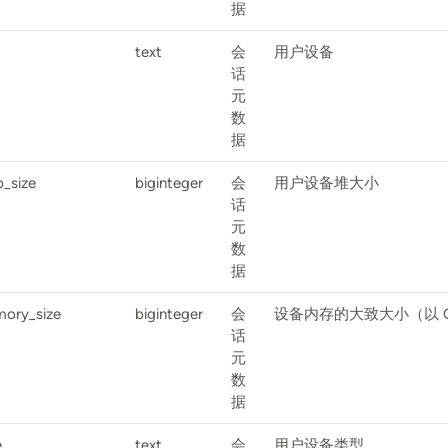
据
text
会
用户设备
话
元
数
据
p_size
biginteger
会
用户设备堆大小
话
元
数
据
ory_size
biginteger
会
设备内存的大致大小（以 G
话
元
数
据
e
text
会
用户设备类型