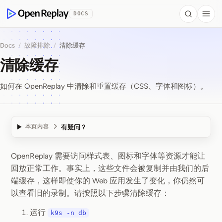
 to Content
DOCS
Search
Togg
OpenReplay
Docs
/
故障排除
/
清除缓存
清除缓存
如何在 OpenReplay 中清除和重置缓存（CSS、字体和图标）。
有疑问？
本页内容
OpenReplay 需要访问样式表、图标和字体等资源才能让
清除缓存
回放正常工作。事实上，这些文件会被复制并由我们的后
端缓存，这样即使你的 Web 应用发生了变化，你仍然可
以查看旧的录制。请按照以下步骤清除缓存：
运行
k9s -n db