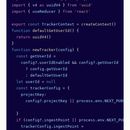
import
 { 
v4
 as
 uuidV4
 } 
from
 'uuid'
import
 { 
useReducer
 } 
from
 'react'
export
 const
 TrackerContext
 =
 createContext
()
function
 defaultGetUserId
() {
  return
 uuidV4
()
}
function
 newTracker
(
config
) {
  const
 getUserId
 =
    config
?.
userIdEnabled
 &&
 config
?.
getUserId
      ?
 config
.
getUserId
      :
 defaultGetUserId
  let
 userId
 =
 null
  const
 trackerConfig
 =
 {
    projectKey:
      config
?.
projectKey
 ||
 process
.
env
.
NEXT_PUBLIC
  }
  if
 (
config
?.
ingestPoint
 ||
 process
.
env
.
NEXT_PUBLI
    trackerConfig
.
ingestPoint
 =