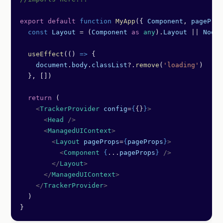
export
 default
 function
 MyApp
({ 
Component
, 
pageProp
  const
 Layout
 =
 (
Component
 as
 any
).
Layout
 ||
 Noop
  useEffect
(() 
=>
 {
    document
.
body
.
classList
?.
remove
(
'loading'
)
  }, [])
  return
 (
    <
TrackerProvider
 config
=
{
{}
}
>
      <
Head
 />
      <
ManagedUIContext
>
        <
Layout
 pageProps
=
{
pageProps
}
>
          <
Component
 {
...
pageProps
}
 />
        </
Layout
>
      </
ManagedUIContext
>
    </
TrackerProvider
>
  )
}