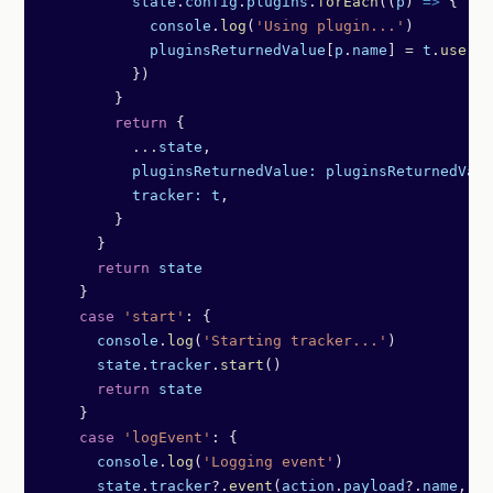
          state
.
config
.
plugins
.
forEach
((
p
) 
=>
 {
            console
.
log
(
'Using plugin...'
)
            pluginsReturnedValue
[
p
.
name
] 
=
 t
.
use
(
p
.
          })
        }
        return
 {
          ...
state
,
          pluginsReturnedValue:
 pluginsReturnedValu
          tracker:
 t
,
        }
      }
      return
 state
    }
    case
 'start'
: {
      console
.
log
(
'Starting tracker...'
)
      state
.
tracker
.
start
()
      return
 state
    }
    case
 'logEvent'
: {
      console
.
log
(
'Logging event'
)
      state
.
tracker
?.
event
(
action
.
payload
?.
name
, 
ac