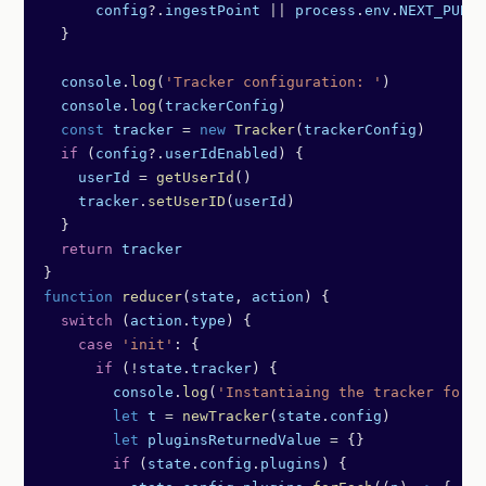
      config
?.
ingestPoint
 ||
 process
.
env
.
NEXT_PUBLI
  }
  console
.
log
(
'Tracker configuration: '
)
  console
.
log
(
trackerConfig
)
  const
 tracker
 =
 new
 Tracker
(
trackerConfig
)
  if
 (
config
?.
userIdEnabled
) {
    userId
 =
 getUserId
()
    tracker
.
setUserID
(
userId
)
  }
  return
 tracker
}
function
 reducer
(
state
, 
action
) {
  switch
 (
action
.
type
) {
    case
 'init'
: {
      if
 (
!
state
.
tracker
) {
        console
.
log
(
'Instantiaing the tracker for t
        let
 t
 =
 newTracker
(
state
.
config
)
        let
 pluginsReturnedValue
 =
 {}
        if
 (
state
.
config
.
plugins
) {