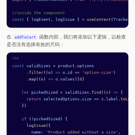
//inside the component
const
 { 
logEvent
, 
logIssue
 } 
=
 useContext
(
TrackerCo
在
函数内部，我们将添加以下逻辑，以检查
addToCart
是否没有选择有效的尺码：
const
 validSizes
 =
 product
.
options
      .
filter
((
o
) 
=>
 o
.
id
 ==
 'option-size'
)
      .
map
((
o
) 
=>
 o
.
values
)[
0
]
    let
 pickedSized
 =
 validSizes
.
find
((
s
) 
=>
 {
      return
 selectedOptions
.
size
 ==
 s
.
label
.
toLowe
    })
    if
 (
!
pickedSized
) {
      logIssue
({
        name:
 'Product added without a size'
,