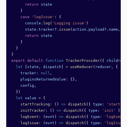
      return
 state
    }
    case
 'logIssue'
: {
      console
.
log
(
'Logging issue'
)
      state
.
tracker
?.
issue
(
action
.
payload
?.
name
, 
ac
      return
 state
    }
  }
}
export
 default
 function
 TrackerProvider
({ 
children
,
  let
 [
state
, 
dispatch
] 
=
 useReducer
(
reducer
, {
    tracker:
 null
,
    pluginsReturnedValue:
 {},
    config
,
  })
  let
 value
 =
 {
    startTracking
:
 () 
=>
 dispatch
({ 
type:
 'start'
 }
    initTracker
:
 () 
=>
 dispatch
({ 
type:
 'init'
 }),
    logEvent
:
 (
evnt
) 
=>
 dispatch
({ 
type:
 'logEvent'
    logIssue
:
 (
evnt
) 
=>
 dispatch
({ 
type:
 'logIssue'