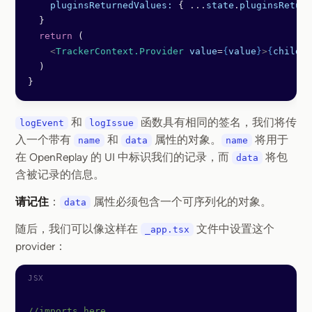
    pluginsReturnedValues:
 { 
...
state
.
pluginsReturn
  }
  return
 (
    <
TrackerContext.Provider
 value
=
{
value
}
>
{
childre
  )
}
和
函数具有相同的签名，我们将传
logEvent
logIssue
入一个带有
和
属性的对象。
将用于
name
data
name
在 OpenReplay 的 UI 中标识我们的记录，而
将包
data
含被记录的信息。
请记住
：
属性必须包含一个可序列化的对象。
data
随后，我们可以像这样在
文件中设置这个
_app.tsx
provider：
//imports here...