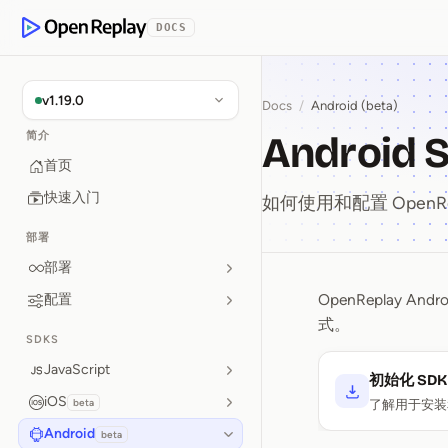
p to Content
DOCS
OpenReplay
v1.19.0
Docs
/
Android (beta)
Android 
简介
首页
快速入门
如何使用和配置 OpenRepl
部署
部署
OpenReplay
配置
Android
式。
SDKS
JavaScript
初始化 SDK
iOS
beta
了解用于安装
Android
beta