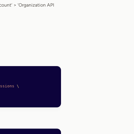
nt’ > ‘Organization API
ssions
 \