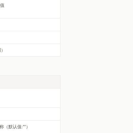
认值
]）
名称（默认值:""）