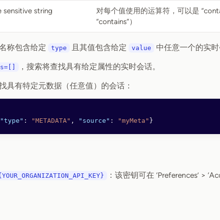
 sensitive string
对每个值使用的运算符，可以是 “contains
“contains”）
性名称包含给定
且其值包含给定
中任意一个的实时
type
value
，搜索将查找具有给定属性的实时会话。
s=[]
找具有特定元数据（任意值）的会话：
"type"
: 
"METADATA"
, 
"source"
: 
"myMeta"
}
：该密钥可在 ‘Preferences’ > ‘Accou
{YOUR_ORGANIZATION_API_KEY}