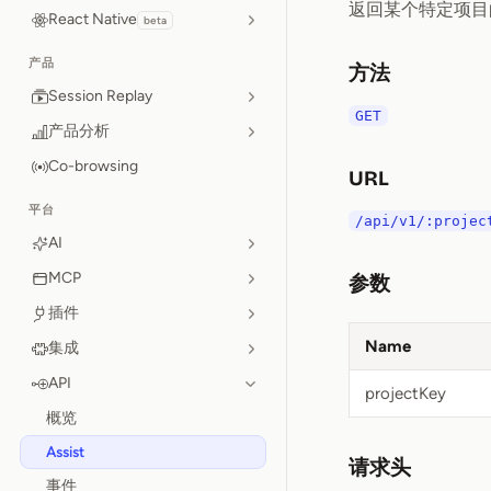
返回某个特定项目
React Native
beta
产品
方法
Session Replay
GET
产品分析
Co-browsing
URL
平台
/api/v1/:projec
AI
MCP
参数
插件
Name
集成
API
projectKey
概览
Assist
请求头
事件