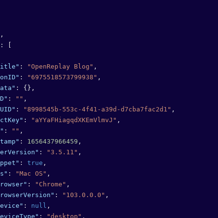
,
: [
itle"
: 
"OpenReplay Blog"
,
onID"
: 
"6975518573799938"
,
ata"
: {},
D"
: 
""
,
UID"
: 
"8998545b-553c-4f41-a39d-d7cba7fac2d1"
,
ctKey"
: 
"aYYaFHiagqdXKEmVlmvJ"
,
"
: 
""
,
tamp"
: 
1656437966459
,
erVersion"
: 
"3.5.11"
,
ppet"
: 
true
,
s"
: 
"Mac OS"
,
rowser"
: 
"Chrome"
,
rowserVersion"
: 
"103.0.0.0"
,
evice"
: 
null
,
eviceType"
: 
"desktop"
,