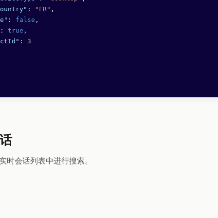
ountry"
: 
"FR"
,
e"
: 
false
,
: 
true
,
ctId"
: 
3
话
实时会话列表中进行搜索。