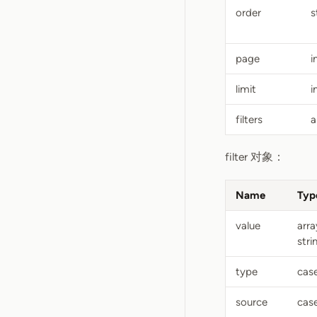
order
s
page
i
limit
i
filters
a
filter 对象：
Name
Typ
value
arra
stri
type
case
source
case