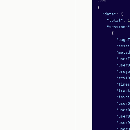
{
  "data"
: {
    "total"
: 
1
    "sessions"
      {
        "pageT
        "sessi
        "metad
        "userI
        "userU
        "proje
        "revID
        "times
        "track
        "isSni
        "userO
        "userB
        "userB
        "userD
        "userD