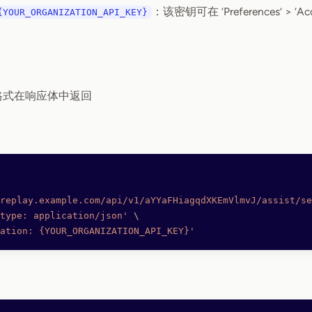
：该密钥可在 ‘Preferences’ > ‘Accou
{YOUR_ORGANIZATION_API_KEY}
 格式在响应体中返回
replay.example.com/api/v1/aYYaFHiagqdXKEmVlmvJ/assist/se
type: application/json'
 \
ation: {YOUR_ORGANIZATION_API_KEY}'