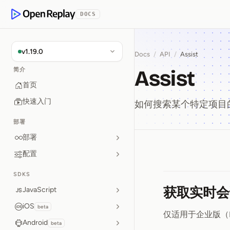
p to Content
DOCS
OpenReplay
v1.19.0
Docs
/
API
/
Assist
Assist
简介
首页
快速入门
如何搜索某个特定项目
部署
部署
配置
Assist
SDKS
获取实时会
JavaScript
iOS
beta
仅适用于企业版（
Android
beta