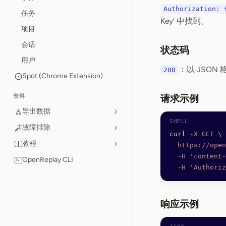
Authorization: 
任务
Key’ 中找到。
项目
会话
状态码
用户
：以 JSON
200
Spot (Chrome Extension)
资料
请求示例
导出数据
故障排除
curl
 -X
 GET
 \
教程
  https://open
  -H
 'content-
OpenReplay CLI
  -H
 'Authoriz
响应示例