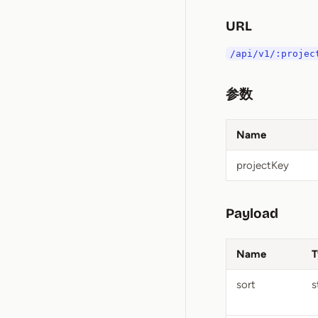
URL
/api/v1/:projec
参数
Name
projectKey
Payload
Name
T
sort
s