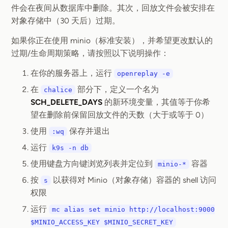
件会在夜间从数据库中删除。其次，回放文件会被安排在
对象存储中（30 天后）过期。
如果你正在使用 minio（标准安装），并希望更改默认的
过期/生命周期策略，请按照以下说明操作：
在你的服务器上，运行
openreplay -e
在
部分下，定义一个名为
chalice
SCH_DELETE_DAYS
的新环境变量，其值等于你希
望在删除前保留回放文件的天数（大于或等于 0）
使用
保存并退出
:wq
运行
k9s -n db
使用键盘方向键浏览列表并定位到
容器
minio-*
按
以获得对 Minio（对象存储）容器的 shell 访问
s
权限
运行
mc alias set minio http://localhost:9000
$MINIO_ACCESS_KEY $MINIO_SECRET_KEY