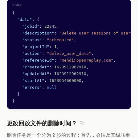
{
  "data"
: {
    "jobId"
: 
22345
,
    "description"
: 
"Delete user sessions of userId 
    "status"
: 
"scheduled"
,
    "projectId"
: 
1
,
    "action"
: 
"delete_user_data"
,
    "referenceId"
: 
"mehdi@openreplay.com"
,
    "createdAt"
: 
1623912962910
,
    "updatedAt"
: 
1623912962910
,
    "startAt"
: 
1623954600000
,
    "errors"
: 
null
  }
}
更改回放文件的删除时间？
Section titled 更改
删除任务是一个分为 2 步的过程：首先，会话及其级联事