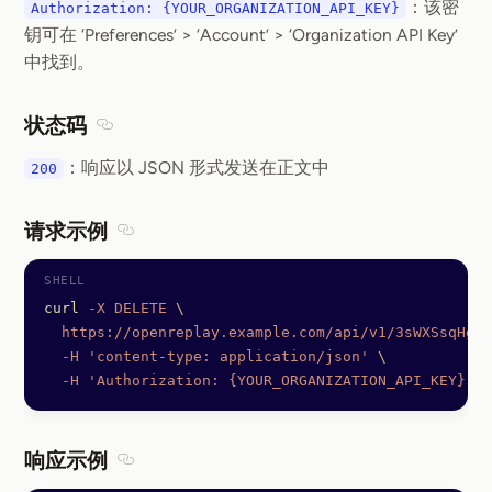
：该密
Authorization: {YOUR_ORGANIZATION_API_KEY}
钥可在 ‘Preferences’ > ‘Account’ > ‘Organization API Key’
中找到。
状态码
Section titled 状态码
：响应以 JSON 形式发送在正文中
200
请求示例
Section titled 请求示例
curl
 -X
 DELETE
 \
  https://openreplay.example.com/api/v1/3sWXSsqHgSK
  -H
 'content-type: application/json'
 \
  -H
 'Authorization: {YOUR_ORGANIZATION_API_KEY}'
响应示例
Section titled 响应示例