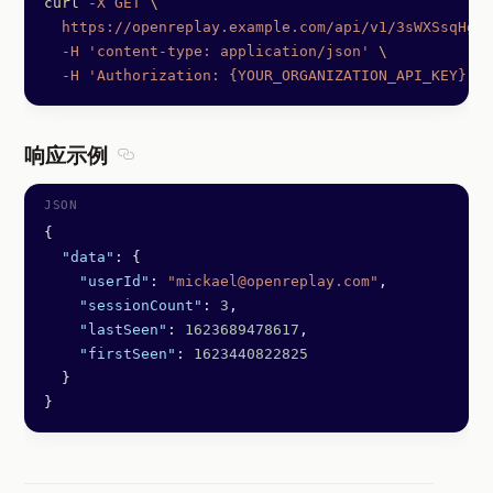
curl
 -X
 GET
 \
  https://openreplay.example.com/api/v1/3sWXSsqHgS
  -H
 'content-type: application/json'
 \
  -H
 'Authorization: {YOUR_ORGANIZATION_API_KEY}'
响应示例
Section titled 响应示例
{
  "data"
: {
    "userId"
: 
"mickael@openreplay.com"
,
    "sessionCount"
: 
3
,
    "lastSeen"
: 
1623689478617
,
    "firstSeen"
: 
1623440822825
  }
}