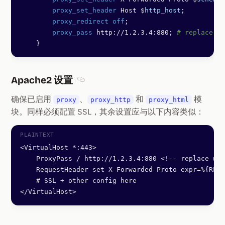
        proxy_set_header 
Host $
http_host
;
        proxy_redirect off
;
        proxy_pass 
http://1.2.3.4:880; 
# replace wi
    }
Apache2 设置
Section titled Apache2 设置
确保已启用
、
和
模
proxy
proxy_http
proxy_html
块。同样必须配置 SSL，其余设置应与以下内容类似：
<VirtualHost *:443>
    ProxyPass / http://1.2.3.4:880 <!-- replace wit
    RequestHeader set X-Forwarded-Proto expr=%{REQU
    # SSL + other config here
</VirtualHost>