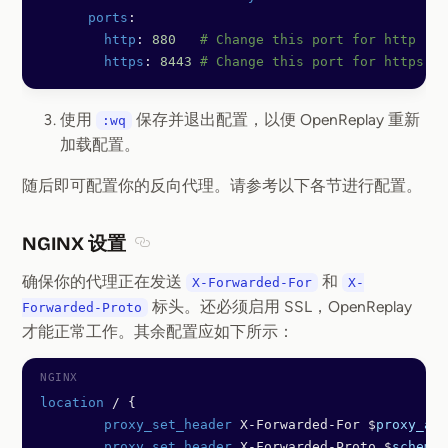
      ports
:
        http
: 
880
   # Change this port for http
        https
: 
8443
 # Change this port for https
使用
保存并退出配置，以便 OpenReplay 重新
:wq
加载配置。
随后即可配置你的反向代理。请参考以下各节进行配置。
NGINX 设置
Section titled NGINX 设置
确保你的代理正在发送
和
X-Forwarded-For
X-
标头。还必须启用 SSL，OpenReplay
Forwarded-Proto
才能正常工作。其余配置应如下所示：
location
 / {
        proxy_set_header 
X-Forwarded-For $
proxy_add
        proxy_set_header 
X-Forwarded-Proto $
scheme
;