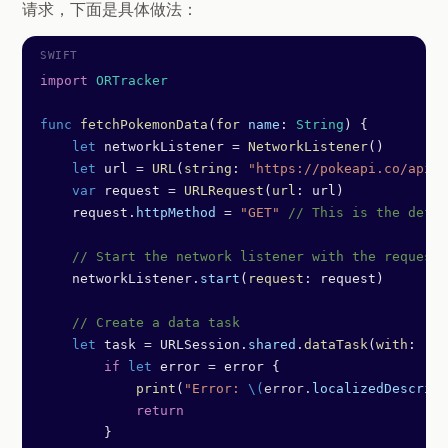
请求，下面是具体做法：
import
 ORTracker
func
 fetchPokemonData
(
for
 name
: 
String
) {
    let
 networkListener 
=
 NetworkListener
()
    let
 url 
=
 URL
(
string
: 
"https://pokeapi.co/api/v
    var
 request 
=
 URLRequest
(
url
: url)
    request.
httpMethod
 =
 "GET"
 // This is the defau
    // Start the network listener with the request
    networkListener.
start
(
request
: request)
    // Create a data task
    let
 task 
=
 URLSession.
shared
.
dataTask
(
with
: req
        if
 let
 error 
=
 error {
            print
(
"Error: 
\(
error.
localizedDescript
            return
        }