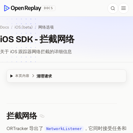
 to Content
DOCS
Search
Togg
OpenReplay
Docs
/
iOS (beta)
/
网络选项
iOS SDK - 拦截网络
关于 iOS 跟踪器网络拦截的详细信息
清理请求
本页内容
iOS SDK ⁠-⁠ 拦截网络
拦截网络
Section titled 拦截网络
ORTracker 导出了
，它同时接受任务和
NetworkListener