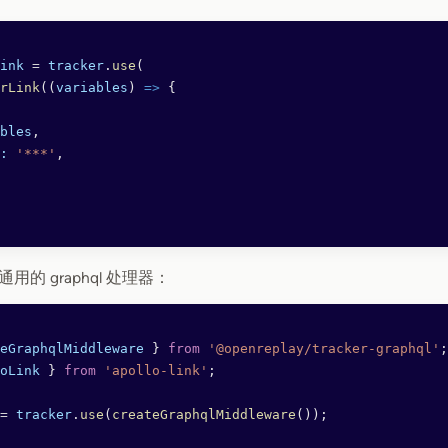
ink
 =
 tracker
.
use
(
rLink
((
variables
) 
=>
 {
bles
,
:
 '***'
,
的 graphql 处理器：
eGraphqlMiddleware
 } 
from
 '@openreplay/tracker-graphql'
;
oLink
 } 
from
 'apollo-link'
;
=
 tracker
.
use
(
createGraphqlMiddleware
());