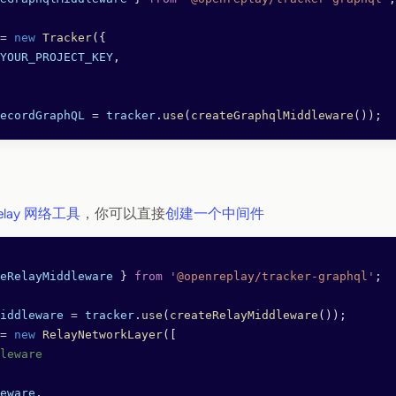
=
 new
 Tracker
({
YOUR_PROJECT_KEY
,
ecordGraphQL
 =
 tracker
.
use
(
createGraphqlMiddleware
());
elay 网络工具
，你可以直接
创建一个中间件
eRelayMiddleware
 } 
from
 '@openreplay/tracker-graphql'
;
iddleware
 =
 tracker
.
use
(
createRelayMiddleware
());
=
 new
 RelayNetworkLayer
([
leware
eware
,