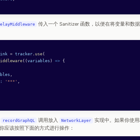
传入一个 Sanitizer 函数，以便在将变量和数据发
elayMiddleware
ink
 =
 tracker
.
use
(
iddleware
((
variables
) 
=>
 {
bles
,
:
 '***'
,
将
调用放入
实现中。如果你使用
recordGraphQL
NetworkLayer
你应该按照下面的方式进行操作：