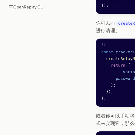
]);
OpenReplay CLI
你可以向
createR
进行清理。
const
 trackerL
  createRelayM
    return
 {
      ...
varia
      password
    };
  }),
);
或者你可以手动
式来实现它，那么