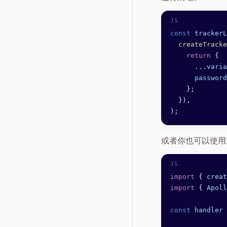
const
 trackerL
  createTracke
    return
 {
      ...
varia
      password
    };
  }),
);
或者你也可以使用通用
import
 { 
creat
import
 { 
Apoll
const
 handler
 