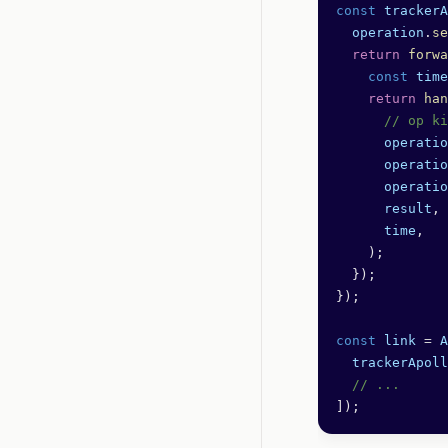
const
 trackerA
  operation
.
se
  return
 forwa
    const
 time
    return
 han
      // op ki
      operatio
      operatio
      operatio
      result
,
      time
,
    );
  });
});
const
 link
 =
 A
  trackerApoll
  // ...
]);