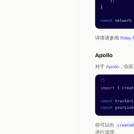
    );
}
const
 network
 
详情请参阅
Relay 
Apollo
对于
Apollo
，你应
import
 { 
creat
const
 trackerL
const
 yourLink
你可以向
createR
进行清理。