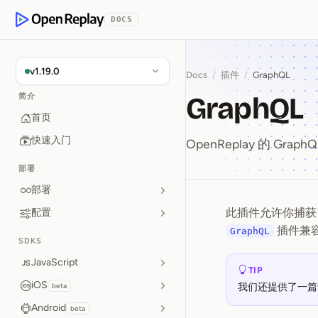
p to Content
DOCS
OpenReplay
v1.19.0
Docs
/
插件
/
GraphQL
GraphQL
简介
首页
快速入门
OpenReplay 的 Grap
部署
部署
此插件允许你捕
配置
GraphQ
插件兼容 A
GraphQL
SDKS
JavaScript
TIP
iOS
beta
我们还提供了一篇
Android
beta