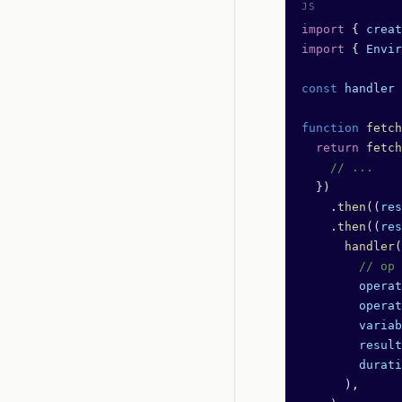
import
 { 
creat
import
 { 
Envir
const
 handler
 
function
 fetch
  return
 fetch
    // ...
  })
    .
then
((
res
    .
then
((
res
      handler
(
        // op 
        operat
        operat
        variab
        result
        durati
      ),