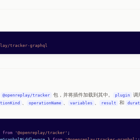
lay/tracker-graphql
化
包，并将插件加载到其中。
调
@openreplay/tracker
plugin
、
、
、
和
tionKind
operationName
variables
result
durat
 from
 '@openreplay/tracker'
;
eGraphqlMiddleware
 } 
from
 '@openreplay/tracker-graphql'
;