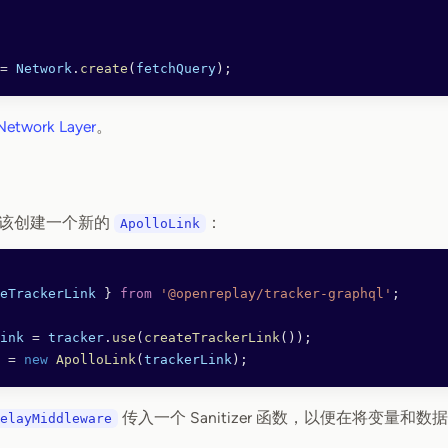
=
 Network
.
create
(
fetchQuery
);
Network Layer
。
该创建一个新的
：
ApolloLink
eTrackerLink
 } 
from
 '@openreplay/tracker-graphql'
;
ink
 =
 tracker
.
use
(
createTrackerLink
());
 =
 new
 ApolloLink
(
trackerLink
);
传入一个 Sanitizer 函数，以便在将变量和数据发
elayMiddleware