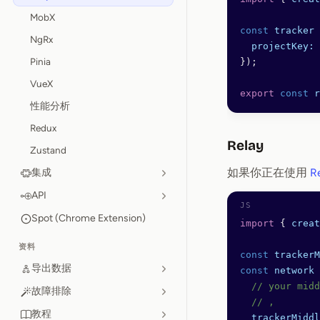
MobX
const
 tracker
 
NgRx
  projectKey:
 
Pinia
});
VueX
export
 const
 r
性能分析
Redux
Relay
Zustand
如果你正在使用
R
集成
API
Spot (Chrome Extension)
import
 { 
creat
资料
const
 trackerM
导出数据
const
 network
 
  // your midd
故障排除
  // ,
教程
  trackerMiddl