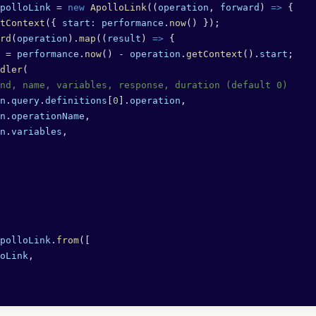
polloLink
 =
 new
 ApolloLink
((
operation
, 
forward
) 
=>
 {
tContext
({ 
start:
 performance
.
now
() });
rd
(
operation
).
map
((
result
) 
=>
 {
 =
 performance
.
now
() 
-
 operation
.
getContext
().
start
;
dler
(
nd, name, variables, response, duration (default 0)
n
.
query
.
definitions
[
0
].
operation
,
n
.
operationName
,
n
.
variables
,
polloLink
.
from
([
oLink
,