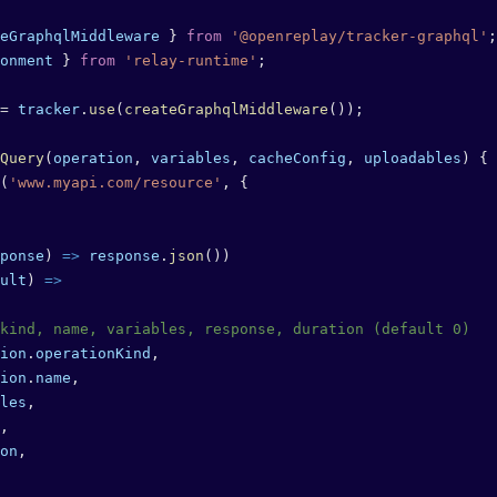
eGraphqlMiddleware
 } 
from
 '@openreplay/tracker-graphql'
;
onment
 } 
from
 'relay-runtime'
;
=
 tracker
.
use
(
createGraphqlMiddleware
());
Query
(
operation
, 
variables
, 
cacheConfig
, 
uploadables
) {
(
'www.myapi.com/resource'
, {
ponse
) 
=>
 response
.
json
())
ult
) 
=>
kind, name, variables, response, duration (default 0)
ion
.
operationKind
,
ion
.
name
,
les
,
,
on
,