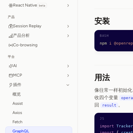
React Native
beta
产品
安装
Session Replay
产品分析
npm
 i
 @openrep
Co-browsing
平台
AI
MCP
用法
插件
像往常一样初始
概览
收四个变量
opera
Assist
回
。
result
Axios
Fetch
import
 Tracker
GraphQL
import
 { 
creat