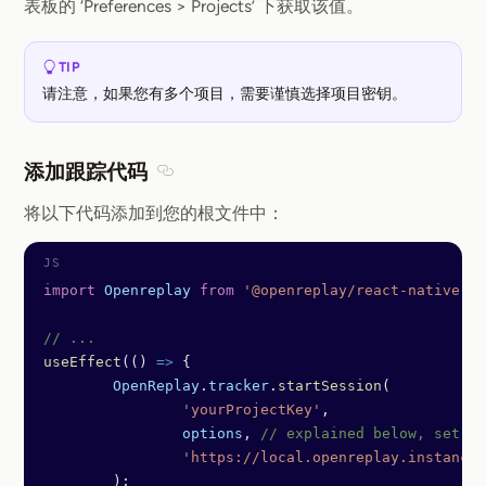
表板的 ‘Preferences > Projects’ 下获取该值。
TIP
请注意，如果您有多个项目，需要谨慎选择项目密钥。
添加跟踪代码
Section titled 添加跟踪代码
将以下代码添加到您的根文件中：
import
 Openreplay
 from
 '@openreplay/react-native'
;
// ...
useEffect
(() 
=>
 {
	OpenReplay
.
tracker
.
startSession
(
		'yourProjectKey'
,
		options
, 
// explained below, set {}
		'https://local.openreplay.instance
	);