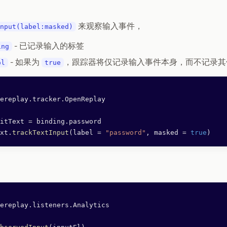
来观察输入事件，
nput(label:masked)
- 已记录输入的标签
ing
- 如果为
，跟踪器将仅记录输入事件本身，而不记录其
ol
true
ereplay.tracker.OpenReplay
itText 
=
 binding.password
xt.
trackTextInput
(label 
=
 "password"
, masked 
=
 true
)
ereplay.listeners.Analytics