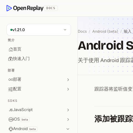
p to Content
DOCS
OpenReplay
v1.21.0
Docs
/
Android (beta)
/
输入
Android
简介
首页
快速入门
关于使用 Android
部署
部署
跟踪器将监听值变更
配置
Android
SDKS
JavaScript
添加被跟踪
iOS
beta
Android
beta