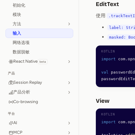
EditText
初始化
模块
使用
.trackTextI
方法
label: Str
输入
masked: Bo
网络选项
数据脱敏
import
 com.opn
React Native
beta
val
 passwordEd
产品
passwordEditTe
Session Replay
产品分析
View
Co-browsing
平台
import
 com.opn
AI
MCP