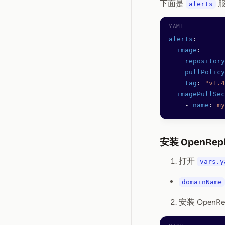
下面是
服
alerts
alerts
:
  image
:
    repository
    pullPolicy
    tag
: 
"v1.4
  imagePullSec
    - 
name
: 
my
安装 OpenRep
打开
vars.y
domainName
安装 OpenRe