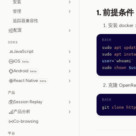
安装
1. 前提条件
管理
追踪器兼容性
安装 docker
配置
SDKS
sudo
 apt
 updat
JavaScript
sudo
 apt
 insta
iOS
user
=
`
whoami
`
beta
sudo
 chown
 $us
Android
beta
React Native
beta
克隆 OpenRe
产品
Session Replay
git
 clone
 http
产品分析
Co-browsing
平台