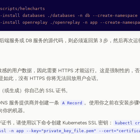
scripts/helmcharts
-install
 databases
 ./databases
 -n
 db
 --create-namespace
 
-install
 openreplay
 ./openreplay
 -n
 app
 --create-namespa
后端服务或 DB 服务的源代码，则必须返回第 3 步，然后再次
 处理敏感的用户数据，因此需要 HTTPS 才能运行。这是强制性的，否则 
d 也是如此，没有 HTTPS 你将无法回放用户会话。
或生成）你自己的 SSL 证书。
DNS 服务提供商并创建一条
。使用你之前在安装步骤
A Record
指向你的机器。
书，请使用以下命令创建 Kubernetes SSL 密钥：
kubectl cr
ssl -n app --key="private_key_file.pem" --cert="certific