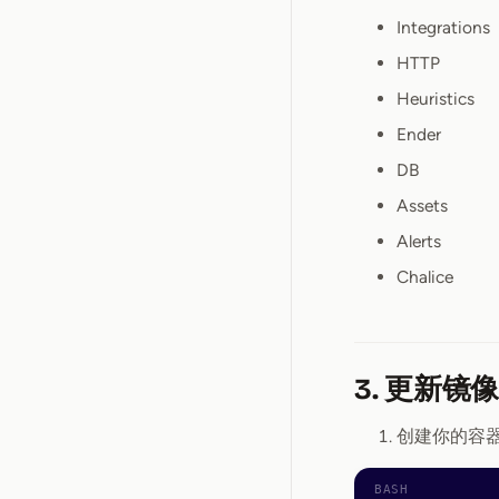
Integrations
HTTP
Heuristics
Ender
DB
Assets
Alerts
Chalice
3. 更新镜
创建你的容