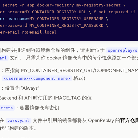
 secret
 -n
 app
 docker-registry
 my-registry-secret
 \
er-server=MY_CONTAINER_REGISTRY_URL
 \ 
#
 not
 required
 if
 
er-username
=
MY_CONTAINER_REGISTRY_USERNAME
 \
er-password=MY_CONTAINER_REGISTRY_PASSWORD
 \
er-email=no@email.local
刚构建并推送到容器镜像仓库的组件，请更新位于
openreplay/s
文件。 只需为你 docker 镜像仓库中的每个镜像添加一个
aml
：应指向 MY_CONTAINER_REGISTRY_URL/COMPONENT_N
用
格式）
<username>/<component name>
：设置为 “Always”
ackend 和 API 时使用的 IMAGE_TAG 的值
：容器镜像仓库密钥
ecrets
未在
文件中引用的镜像都将从 OpenReplay 的
官方仓
vars.yaml
代码构建的版本。