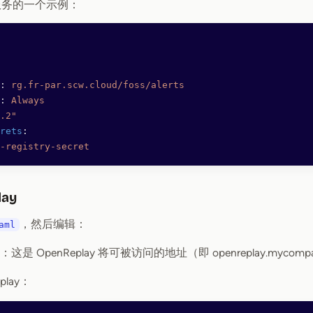
务的一个示例：
: 
rg.fr-par.scw.cloud/foss/alerts
: 
Always
.2"
rets
: 
-registry-secret
lay
，然后编辑：
aml
：这是 OpenReplay 将可被访问的地址（即 openreplay.mycomp
play：