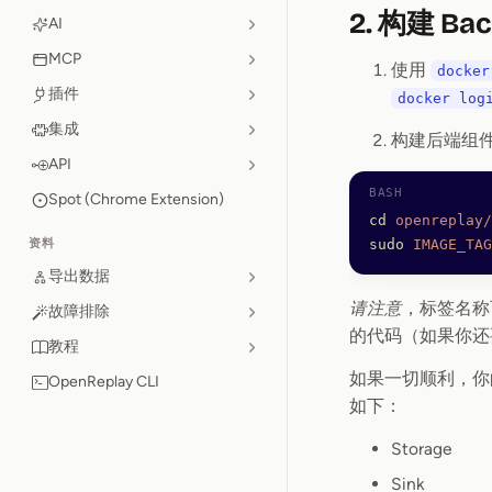
2. 构建 Ba
AI
MCP
使用
docker
插件
docker log
集成
构建后端组
API
Spot (Chrome Extension)
cd
 openreplay/
资料
sudo
 IMAGE_TAG
导出数据
请注意
，标签名称
故障排除
的代码（如果你还
教程
如果一切顺利，你
OpenReplay CLI
如下：
Storage
Sink