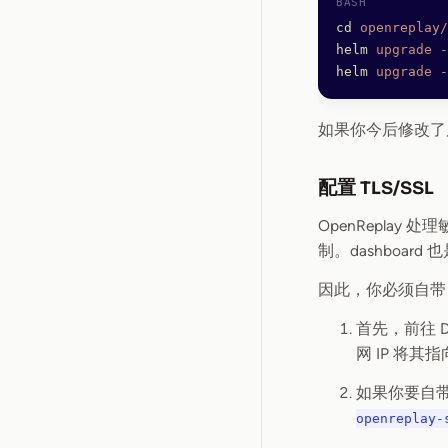
cd
 openreplay/
helm
 upgrade
 -
helm
 upgrade
 -
如果你今后修改了
配置 TLS/SSL
OpenReplay
制。dashboar
因此，你必须自带（
首先，前往 
网 IP 将其
如果你要自带证
openreplay-