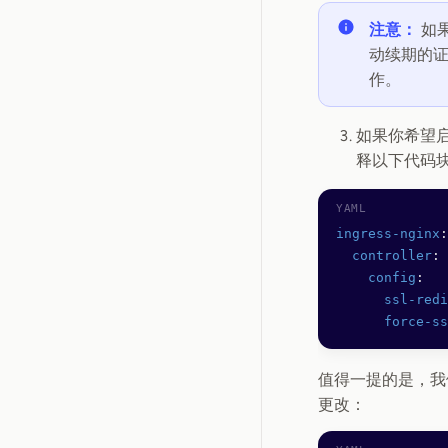
注意：
如果
动续期的
作。
如果你希望启用
释以下代码
ingress-nginx
:
  controller
:
    config
:
      ssl-redi
      force-ss
值得一提的是，
更改：