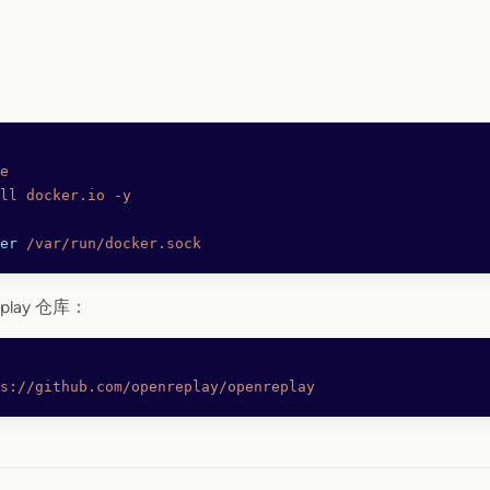
：
e
ll
 docker.io
 -y
er
 /var/run/docker.sock
play 仓库：
s://github.com/openreplay/openreplay