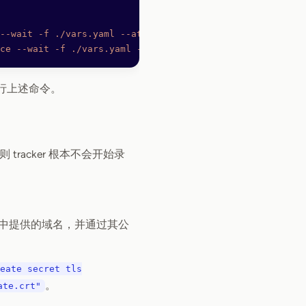
--wait
 -f
 ./vars.yaml
 --atomic
ce
 --wait
 -f
 ./vars.yaml
 --atomic
运行上述命令。
tracker 根本不会开始录
中提供的域名，并通过其公
eate secret tls
。
ate.crt"