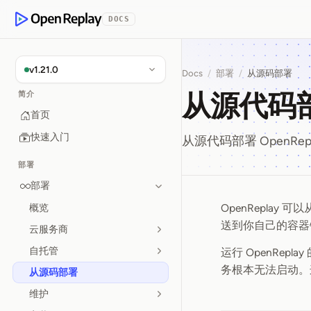
p to Content
DOCS
OpenReplay
v1.21.0
Docs
/
部署
/
从源码部署
从源代码
简介
首页
快速入门
从源代码部署 OpenRe
部署
部署
OpenReplay
概览
从源代码
送到你自己的容器
云服务商
自托管
运行 OpenRep
务根本无法启动。
从源码部署
维护