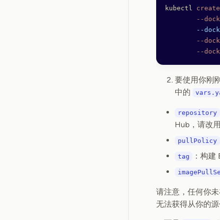
kubectl
 create
        --dock
        --dock
        --dock
        --dock
要使用你刚
中的
vars.y
repository
Hub，请改
pullPolicy
：构建 B
tag
imagePullS
请注意，任何你
无法获得从你的源