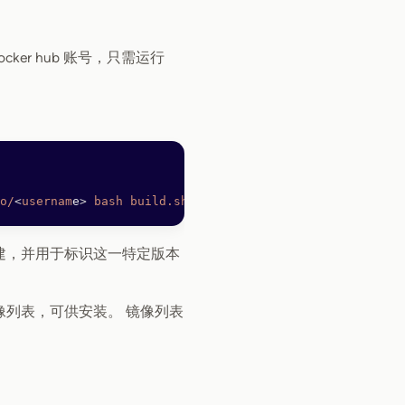
er hub 账号，只需运行
o/
<
usernam
e
>
 bash
 build.sh
创建，并用于标识这一特定版本
镜像列表，可供安装。 镜像列表