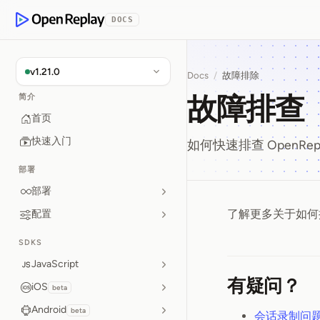
p to Content
DOCS
OpenReplay
v1.21.0
Docs
/
故障排除
故障排查
简介
首页
快速入门
如何快速排查 OpenRe
部署
部署
了解更多关于如何排查
配置
故障排查
SDKS
JavaScript
有疑问？
iOS
beta
Android
beta
会话录制问