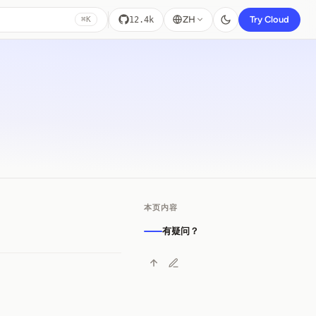
ZH
Try Cloud
12.4k
⌘K
本页内容
有疑问？