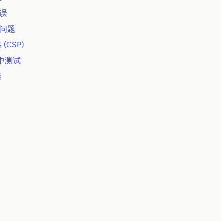
错误
s 问题
(CSP)
t 中测试
器