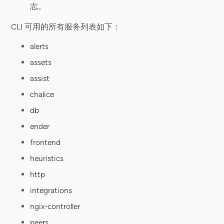
志。
CLI 可用的所有服务列表如下：
alerts
assets
assist
chalice
db
ender
frontend
heuristics
http
integrations
ngix-controller
peers