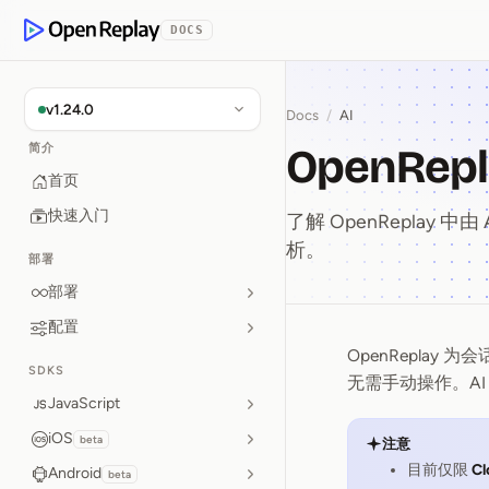
p to Content
DOCS
OpenReplay
v1.24.0
Docs
/
AI
OpenRepl
简介
首页
快速入门
了解 OpenReplay
析。
部署
部署
配置
OpenReplay 
OpenRep
SDKS
无需手动操作。A
JavaScript
iOS
beta
注意
目前仅限
Cl
Android
beta