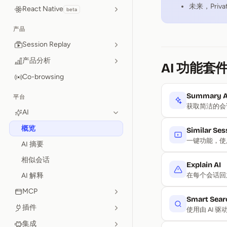
未来，Privat
React Native
beta
产品
Session Replay
产品分析
AI 功能套
Co-browsing
Summary A
平台
获取简洁的会
AI
概览
Similar Ses
一键功能，使
AI 摘要
相似会话
Explain AI
AI 解释
在每个会话回放
MCP
Smart Sear
插件
使用由 AI
集成