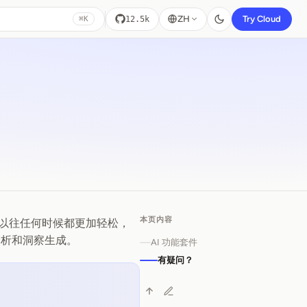
ZH
Try Cloud
12.5k
⌘K
本页内容
以往任何时候都更加轻松，
分析和洞察生成。
AI 功能套件
有疑问？