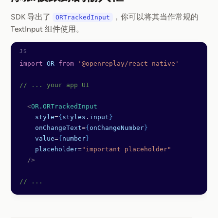
Section titled 添加
SDK 导出了
，你可以将其当作常规的
ORTrackedInput
TextInput 组件使用。
import
 OR
 from
 '@openreplay/react-native'
// ... your app UI
  <
OR.ORTrackedInput
    style
=
{
styles
.
input
}
    onChangeText
=
{
onChangeNumber
}
    value
=
{
number
}
    placeholder
=
"important placeholder"
  />
// ...