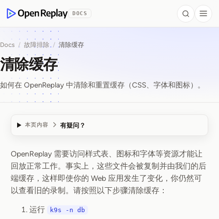
 to Content
DOCS
Search
Togg
OpenReplay
Docs
/
故障排除
/
清除缓存
清除缓存
如何在 OpenReplay 中清除和重置缓存（CSS、字体和图标）。
有疑问？
本页内容
OpenReplay 需要访问样式表、图标和字体等资源才能让
清除缓存
回放正常工作。事实上，这些文件会被复制并由我们的后
端缓存，这样即使你的 Web 应用发生了变化，你仍然可
以查看旧的录制。请按照以下步骤清除缓存：
运行
k9s -n db