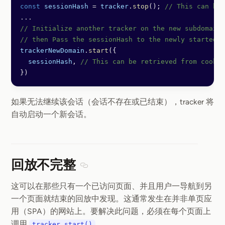
const
 sessionHash
 =
 tracker
.
stop
(); 
// This can be 
...
// Initialize another tracker on the new subdomain 
// then Pass the sessionHash to the newly started s
trackerNewDomain
.
start
({ 
  sessionHash
, 
// This can be retrieved from cookie
})
如果无法继续该会话（会话不存在或已结束），tracker 将
自动启动一个新会话。
回放不完整
Section titled 回放不完整
这可以在那些只有一个已访问页面、并且用户一导航到另
一个页面就结束的回放中发现。这通常发生在并非单页应
用（SPA）的网站上。要解决此问题，必须在每个页面上
调用
。
tracker.start()