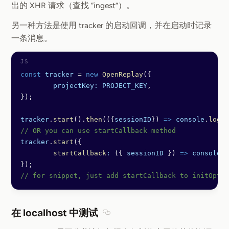
出的 XHR 请求（查找 “ingest”）。
另一种方法是使用 tracker 的启动回调，并在启动时记录
一条消息。
const
 tracker
 =
 new
 OpenReplay
({
	projectKey:
 PROJECT_KEY
,
});
tracker
.
start
().
then
(({
sessionID
}) 
=>
 console
.
log
(
"
// OR you can use startCallback method
tracker
.
start
({
	startCallback
:
 ({ 
sessionID
 }) 
=>
 console
.
l
});
// for snippet, just add startCallback to initOpts
在 localhost 中测试
Section titled 在 localhost 中测试