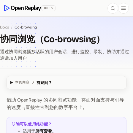
 to Content
DOCS
Search
Togg
OpenReplay
Docs
/
Co-browsing
协同浏览（Co-browsing）
通过协同浏览播放活跃的用户会话、进行监控、录制、协助并通过
通话加入用户
有疑问？
本页内容
借助 OpenReplay 的协同浏览功能，将面对面支持与引导
协同浏览（Co⁠-⁠browsi
的速度与直接性带到您的数字平台上。
谁可以使用此功能？
适用于
所有套餐
。