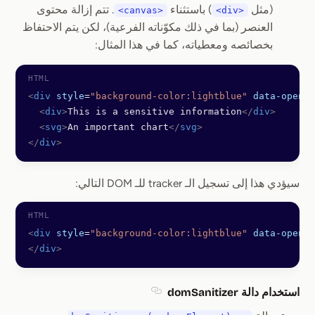
(مثل
) باستثناء
. تتم إزالة محتوى
<canvas>
<div>
العنصر (بما في ذلك مكوّناته الفرعية)، لكن يتم الاحتفاظ
بخصائصه ومعطياته، كما في هذا المثال:
<
div
 style
=
"background-color:lightblue"
 data-openre
  <
div
>
This is a sensitive information
</
div
>
  <
svg
>
An important chart
</
svg
>
</
div
>
سيؤدي هذا إلى تسجيل الـ tracker للـ DOM التالي:
<
div
 style
=
"background-color:lightblue"
 data-openre
</
div
>
استخدام دالة domSanitizer
Section titled استخدام دالة domSanitizer