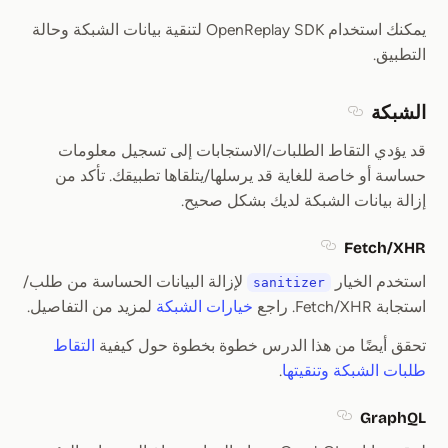
Section titled تنقية بيانات DevTools
يمكنك استخدام OpenReplay SDK لتنقية بيانات الشبكة وحالة
التطبيق.
الشبكة
Section titled الشبكة
قد يؤدي التقاط الطلبات/الاستجابات إلى تسجيل معلومات
حساسة أو خاصة للغاية قد يرسلها/يتلقاها تطبيقك. تأكد من
إزالة بيانات الشبكة لديك بشكل صحيح.
Fetch/XHR
Section titled Fetch/XHR
استخدم الخيار
لإزالة البيانات الحساسة من طلب/
sanitizer
استجابة Fetch/XHR. راجع
خيارات الشبكة
لمزيد من التفاصيل.
تحقق أيضًا من هذا الدرس خطوة بخطوة حول كيفية
التقاط
طلبات الشبكة وتنقيتها
.
GraphQL
Section titled GraphQL