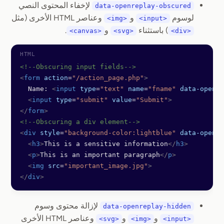
لإخفاء المحتوى النصي
data-openreplay-obscured
لوسوم
و
وعناصر HTML الأخرى (مثل
<img>
<input>
) باستثناء
و
.
<canvas>
<svg>
<div>
<!--Obscuring input fields-->
<
form
 action
=
"/action_page.php"
>
  Name: 
<
input
 type
=
"text"
 name
=
"fname"
 data-openre
  <
input
 type
=
"submit"
 value
=
"Submit"
>
</
form
>
<!--Obscuring a div element-->
<
div
 style
=
"background-color:lightblue"
 data-openre
  <
h3
>
This is a sensitive information
</
h3
>
  <
p
>
This is an important paragraph
</
p
>
  <
img
 src
=
"important_image.jpg"
>
</
div
>
لإزالة محتوى وسوم
data-openreplay-hidden
و
و
وعناصر HTML الأخرى
<svg>
<img>
<input>