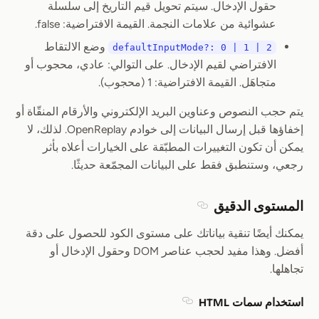
حقول الإدخال. سيتم تحويل قيم التاريخ إلى سلسلة
عشوائية من علامات النجمة. القيمة الافتراضية: false.
وضع الالتقاط
defaultInputMode?: 0 | 1 | 2
الافتراضي لقيم الإدخال. على التوالي: عادي، محجوب أو
متجاهَل. القيمة الافتراضية: 1 (محجوب).
يتم حجب النصوص وعناوين البريد الإلكتروني والأرقام المنقّاة أو
إخفاؤها قبل إرسال البيانات إلى خوادم OpenReplay. لذلك، لا
يمكن أن تكون التغييرات المطبّقة على الخيارات أعلاه بأثر
رجعي، وستنطبق فقط على البيانات المجمّعة حديثًا.
المستوى الدقيق
Section titled المستوى الدقيق
يمكنك أيضًا تنقية بياناتك على مستوى الكود للحصول على دقة
أفضل. وهذا مفيد لحجب عناصر DOM وحقول الإدخال أو
تجاهلها.
استخدام سمات HTML
Section titled استخدام سمات HTML