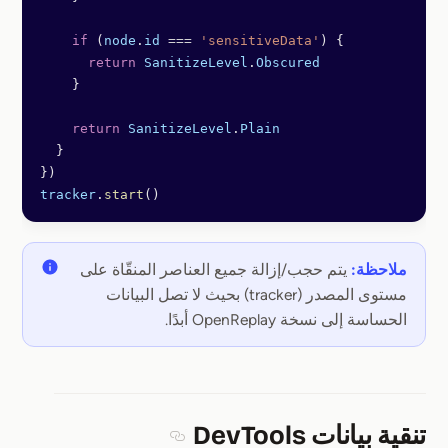
    if
 (
node
.
id
 ===
 'sensitiveData'
) {
      return
 SanitizeLevel
.
Obscured
    }
    return
 SanitizeLevel
.
Plain
  }
})
tracker
.
start
()
ملاحظة:
يتم حجب/إزالة جميع العناصر المنقّاة على
مستوى المصدر (tracker) بحيث لا تصل البيانات
الحساسة إلى نسخة OpenReplay أبدًا.
تنقية بيانات DevTools