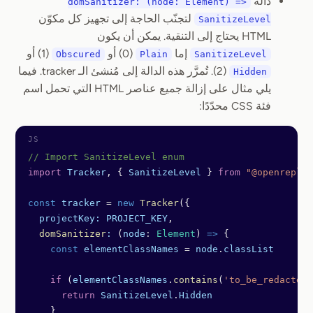
دالة
domSanitizer: (node: Element) =>
لتجنّب الحاجة إلى تجهيز كل مكوّن
SanitizeLevel
HTML يحتاج إلى التنقية. يمكن أن يكون
إما
(0) أو
(1) أو
Obscured
Plain
SanitizeLevel
(2). تُمرَّر هذه الدالة إلى مُنشئ الـ tracker. فيما
Hidden
يلي مثال على إزالة جميع عناصر HTML التي تحمل اسم
فئة CSS محدّدًا:
// Import SanitizeLevel enum
import
 Tracker
, { 
SanitizeLevel
 } 
from
 "@openreplay
const
 tracker
 =
 new
 Tracker
({
  projectKey:
 PROJECT_KEY
,
  domSanitizer
:
 (
node
:
 Element
) 
=>
 {
    const
 elementClassNames
 =
 node
.
classList
    if
 (
elementClassNames
.
contains
(
'to_be_redacted_
      return
 SanitizeLevel
.
Hidden
    }