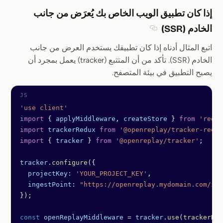
إذا كان تطبيق الويب الخاص بك يُعرَض من جانب
الخادم (SSR)
Section titled إذا كان تطبيق الويب الخاص بك يُعرَض من جانب الخادم (SSR)
اتبع المثال أدناه إذا كان تطبيقك يستخدم العرض من جانب
الخادم (SSR). تأكد من أن المتتبع (tracker) يعمل بمجرد أن
يصبح التطبيق في بيئة المتصفح.
'use client'
import
 { 
applyMiddleware
, 
createStore
 } 
from
 'redux
import
 trackerRedux
 from
 '@openreplay/tracker-redux
import
 { 
tracker
 } 
from
 '@openreplay/tracker'
;
tracker
.
configure
({
  projectKey:
 'YOUR_PROJECT_KEY'
,
  ingestPoint:
 "https://openreplay.mydomain.com/ing
});
const
 openReplayMiddleware
 =
 tracker
.
use
(
trackerRed