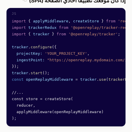
إذا كان موقعك تطبيقًا أحادي الصفحة (SPA)
Section titled إذا كان موقعك تطبيقًا أحادي الصفحة 
import
 { 
applyMiddleware
, 
createStore
 } 
from
 'redux
import
 trackerRedux
 from
 '@openreplay/tracker-redux
import
 { 
tracker
 } 
from
 '@openreplay/tracker'
;
tracker
.
configure
({
  projectKey:
 'YOUR_PROJECT_KEY'
,
  ingestPoint:
 "https://openreplay.mydomain.com/ing
});
tracker
.
start
();
const
 openReplayMiddleware
 =
 tracker
.
use
(
trackerRed
//...
const store = createStore(
  reducer,
  applyMiddleware(openReplayMiddleware) 
);