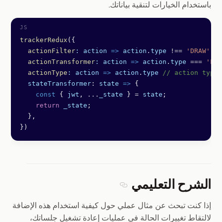
باستخدام الخيارات لتنقية بياناتك.
trackerRedux
({
  actionFilter
:
 action
 =>
 action
.
type
 !==
 'DRAW'
, 
/
  actionTransformer
:
 action
 =>
 action
.
type
 ===
 'LOG
  actionType
:
 action
 =>
 action
.
type
 // action type 
  stateTransformer
: 
state
 =>
 {
    const
 { 
jwt
, 
...
_state
 } 
=
 state
;
    return
 _state
;
  },
})
الشرح التعليمي
Section titled الشرح التعليمي
إذا كنت تبحث عن مثال عملي حول كيفية استخدام هذه الإضافة
لالتقاط تغييرات الحالة في عمليات إعادة تشغيل جلساتك،