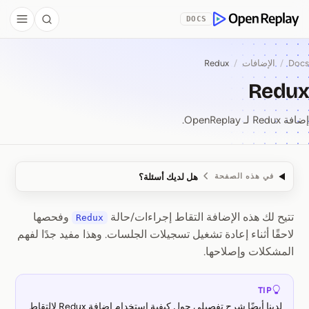
Skip to Co
DOCS
debar
Search
OpenReplay
Docs
/
الإضافات
/
Redux
Redux
إضافة Redux لـ OpenReplay.
هل لديك أسئلة؟
في هذه الصفحة
تتيح لك هذه الإضافة التقاط إجراءات/حالة
وفحصها
Redux
Redux
لاحقًا أثناء إعادة تشغيل تسجيلات الجلسات. وهذا مفيد جدًا لفهم
المشكلات وإصلاحها.
TIP
لدينا أيضًا شرح تفصيلي حول كيفية استخدام إضافة Redux لالتقاط