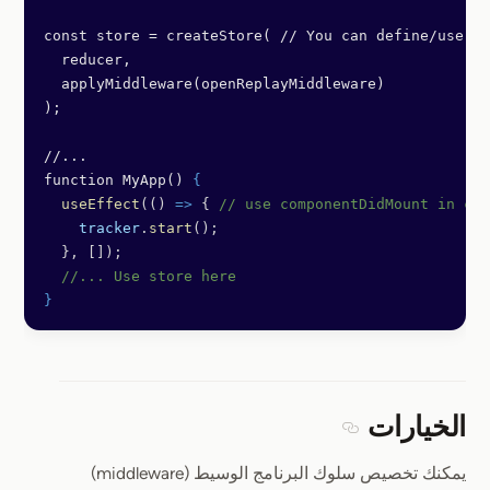
const store = createStore( // You can define/use it
  reducer,
  applyMiddleware(openReplayMiddleware)
);
//...
function MyApp() 
{
  useEffect
(() 
=>
 { 
// use componentDidMount in cas
    tracker
.
start
();
  }, []);
  //... Use store here
}
الخيارات
Section titled الخيارات
يمكنك تخصيص سلوك البرنامج الوسيط (middleware)