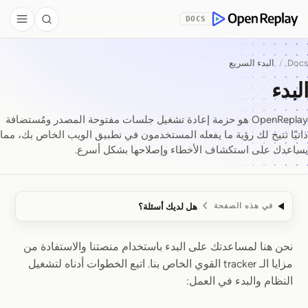
Skip to Co
DOCS
debar
Search
OpenReplay
Docs
/
البدء السريع
البدء
OpenReplay هو حزمة إعادة تشغيل جلسات مفتوحة المصدر ومُستضافة
ذاتيًا تتيح لك رؤية ما يفعله المستخدمون في تطبيق الويب الخاص بك، مما
يساعدك على استكشاف الأخطاء وإصلاحها بشكل أسرع.
هل لديك أسئلة؟
في هذه الصفحة
نحن هنا لمساعدتك على البدء باستخدام منصتنا والاستفادة من
البدء
مزايا الـ tracker القوي الخاص بنا. اتبع الخطوات أدناه لتشغيل
النظام والبدء في العمل: