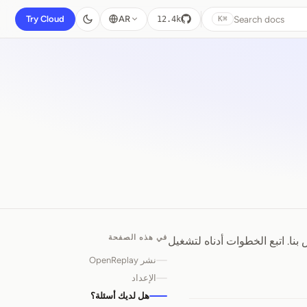
Search docs
Try Cloud
AR
12.4k
⌘K
في هذه الصفحة
م منصتنا والاستفادة من مزايا الـ tracker القوي الخاص بنا. اتبع الخطوات أدناه لتشغيل
نشر OpenReplay
الإعداد
هل لديك أسئلة؟