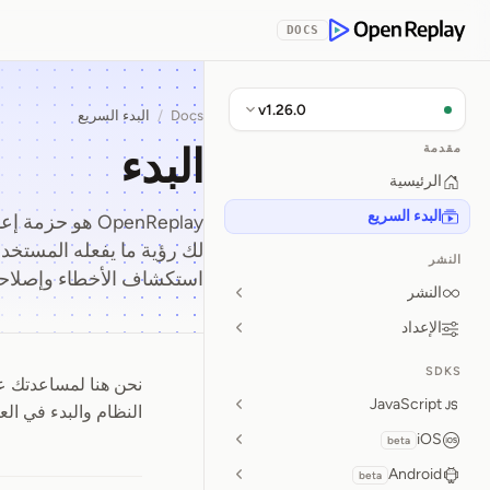
Skip to Con
DOCS
OpenReplay
v1.26.0
Docs
/
البدء السريع
البدء
مقدمة
الرئيسية
البدء السريع
OpenReplay هو 
لك رؤية ما يفعله المستخ
النشر
استكشاف الأخطاء وإصلاح
النشر
الإعداد
SDKS
البدء
JavaScript
النظام والبدء في الع
iOS
beta
Android
beta