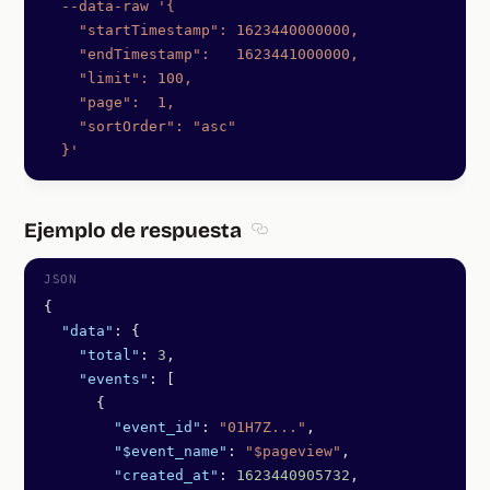
  --data-raw
 '{
    "startTimestamp": 1623440000000,
    "endTimestamp":   1623441000000,
    "limit": 100,
    "page":  1,
    "sortOrder": "asc"
  }'
Ejemplo de respuesta
Section titled Ejemplo de resp
{
  "data"
: {
    "total"
: 
3
,
    "events"
: [
      {
        "event_id"
: 
"01H7Z..."
,
        "$event_name"
: 
"$pageview"
,
        "created_at"
: 
1623440905732
,