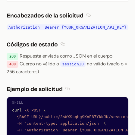
Encabezados de la solicitud
Section titled Encabez
Authorization: Bearer {YOUR_ORGANIZATION_API_KEY}
Códigos de estado
Section titled Códigos de estado
Respuesta enviada como JSON en el cuerpo
200
Cuerpo no válido o
no válido (vacío o >
sessionID
400
256 caracteres)
Ejemplo de solicitud
Section titled Ejemplo de solicit
curl
 -X
 POST
 \
  {BASE_URL}/public/3sWXSsqHgSKnE87YkNJK/sessions/4
  -H
 'content-type: application/json'
 \
  -H
 'Authorization: Bearer {YOUR_ORGANIZATION_API_