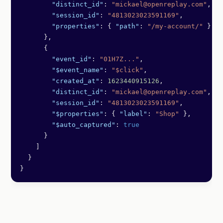
        "distinct_id"
: 
"mickael@openreplay.com"
,
        "session_id"
: 
"4813023023591169"
,
        "properties"
: { 
"path"
: 
"/my-account/"
 }
      },
      {
        "event_id"
: 
"01H7Z..."
,
        "$event_name"
: 
"$click"
,
        "created_at"
: 
1623440915126
,
        "distinct_id"
: 
"mickael@openreplay.com"
,
        "session_id"
: 
"4813023023591169"
,
        "$properties"
: { 
"label"
: 
"Shop"
 },
        "$auto_captured"
: 
true
      }
    ]
  }
}