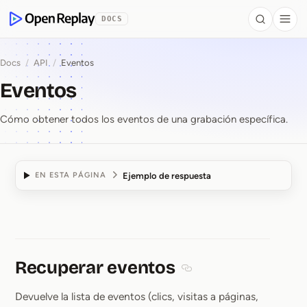
se al contenido
DOCS
Search
Togg
OpenReplay
Docs
/
API
/
Eventos
Eventos
Cómo obtener todos los eventos de una grabación específica.
Ejemplo de respuesta
EN ESTA PÁGINA
Eventos
Recuperar eventos
Section titled Recuperar 
Devuelve la lista de eventos (clics, visitas a páginas,