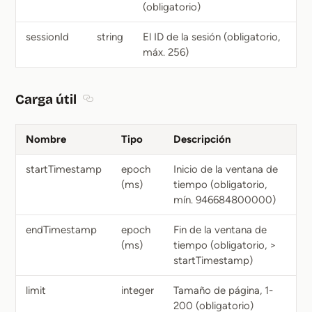
(obligatorio)
sessionId
string
El ID de la sesión (obligatorio,
máx. 256)
Carga útil
Section titled Carga útil
Nombre
Tipo
Descripción
startTimestamp
epoch
Inicio de la ventana de
(ms)
tiempo (obligatorio,
mín. 946684800000)
endTimestamp
epoch
Fin de la ventana de
(ms)
tiempo (obligatorio, >
startTimestamp)
limit
integer
Tamaño de página, 1-
200 (obligatorio)