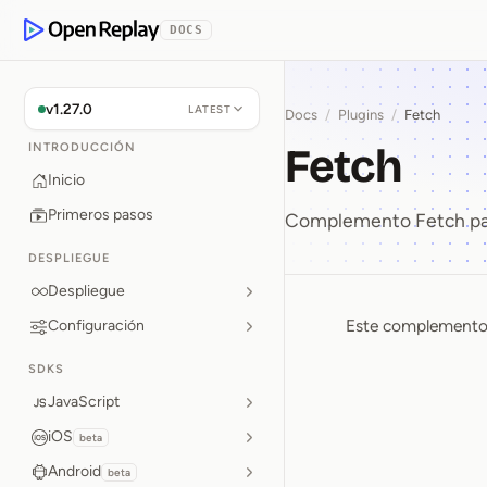
rse al contenido
DOCS
OpenReplay
v1.27.0
LATEST
Docs
/
Plugins
/
Fetch
Fetch
INTRODUCCIÓN
Inicio
Primeros pasos
Complemento Fetch pa
DESPLIEGUE
Despliegue
Este complemento e
Configuración
Fetch
SDKS
JavaScript
iOS
beta
Android
beta