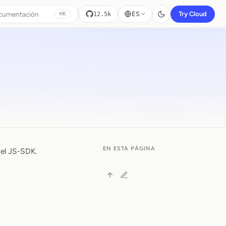
ocumentación
ES
Try Cloud
12.5k
⌘K
EN ESTA PÁGINA
el JS-SDK.