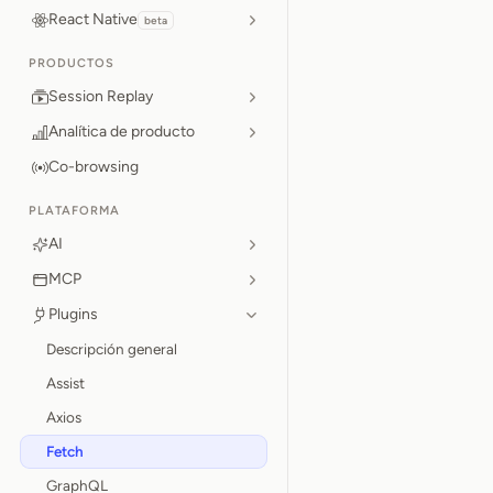
React Native
beta
PRODUCTOS
Session Replay
Analítica de producto
Co-browsing
PLATAFORMA
AI
MCP
Plugins
Descripción general
Assist
Axios
Fetch
GraphQL