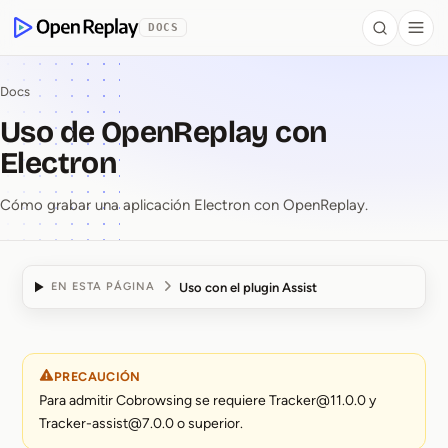
se al contenido
DOCS
Search
Togg
OpenReplay
Docs
Uso de OpenReplay con
Electron
Cómo grabar una aplicación Electron con OpenReplay.
Uso con el plugin Assist
EN ESTA PÁGINA
Uso de OpenReplay con
PRECAUCIÓN
Para admitir Cobrowsing se requiere Tracker@11.0.0 y
Tracker-assist@7.0.0 o superior.