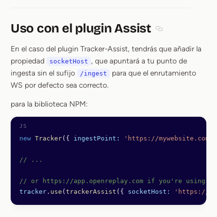
Uso con el plugin Assist
Section titled Uso
En el caso del plugin Tracker-Assist, tendrás que añadir la
propiedad
, que apuntará a tu punto de
socketHost
ingesta sin el sufijo
para que el enrutamiento
/ingest
WS por defecto sea correcto.
para la biblioteca NPM:
new
 Tracker
({ 
ingestPoint:
 'https://mywebsite.com/i
// ...
// or https://app.openreplay.com if you're using Sa
tracker
.
use
(
trackerAssist
({ 
socketHost:
 'https://my