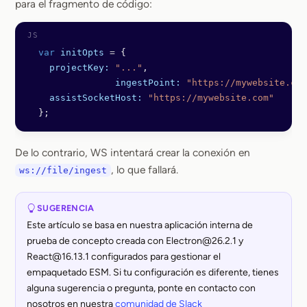
para el fragmento de código:
  var
 initOpts
 =
 {
    projectKey:
 "..."
,
		ingestPoint:
 "https://mywebsite.com
    assistSocketHost:
 "https://mywebsite.com"
  };
De lo contrario, WS intentará crear la conexión en
, lo que fallará.
ws://file/ingest
SUGERENCIA
Este artículo se basa en nuestra aplicación interna de
prueba de concepto creada con Electron@26.2.1 y
React@16.13.1 configurados para gestionar el
empaquetado ESM. Si tu configuración es diferente, tienes
alguna sugerencia o pregunta, ponte en contacto con
nosotros en nuestra
comunidad de Slack