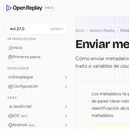
rse al contenido
DOCS
OpenReplay
v1.27.0
LATEST
Docs
/
Session Replay
/
Envi
Enviar m
INTRODUCCIÓN
Inicio
Primeros pasos
Cómo enviar metadatos
traits o variables de us
DESPLIEGUE
Despliegue
Configuración
Los metadatos te p
Enviar m
SDKS
de pares clave-valo
JavaScript
identificación de l
metadatos.
iOS
beta
Android
beta