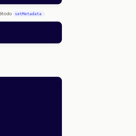
 método
:
setMetadata