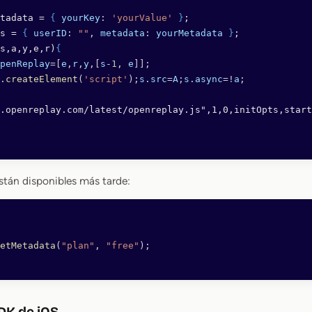
tadata = 
{
 yourKey
: 
'yourValue'
 }
;
s = 
{
 userID
: 
""
, 
metadata
: 
yourMetadata
 }
;
s,a,y,e,r)
{
penReplay
=[
e
,
r
,
y
,[
s
-
1
, 
e
]];
.
createElement
(
'script'
);
s
.
src
=
A
;
s
.
async
=!
a
;
.openreplay.com/latest/openreplay.js",1,0,initOpts,start
stán disponibles más tarde:
etMetadata
(
"plan"
, 
"free"
);
SDK de iOS