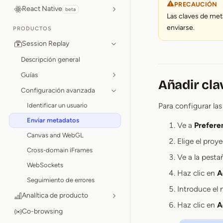
PRECAUCIÓN
React Native
beta
Las claves de met
enviarse.
PRODUCTOS
Session Replay
Descripción general
Guías
Añadir cla
Configuración avanzada
Para configurar la
Identificar un usuario
Enviar metadatos
Ve a
Prefere
Canvas and WebGL
Elige el proy
Cross-domain iFrames
Ve a la pest
WebSockets
Haz clic en
A
Seguimiento de errores
Introduce el
Analítica de producto
Haz clic en
A
Co-browsing