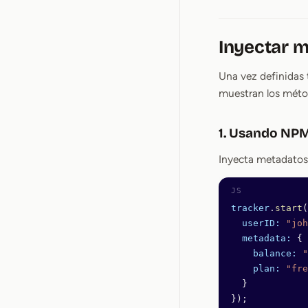
Inyectar m
Una vez definidas 
muestran los méto
1. Usando NP
Inyecta metadatos a
tracker
.
start
(
  userID:
 "joh
  metadata:
 {
    balance:
 "
    plan:
 "fre
  }
});