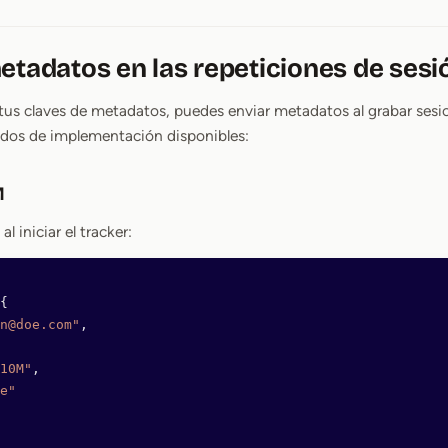
etadatos en las repeticiones de sesi
tus claves de metadatos, puedes enviar metadatos al grabar sesi
dos de implementación disponibles:
M
l iniciar el tracker:
{
n@doe.com"
,
10M"
,
e"