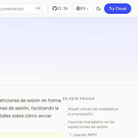
ocumentación
ES
Try Cloud
12.5k
⌘K
EN ESTA PÁGINA
peticiones de sesión en forma
nes de sesión, facilitando la
Añadir claves de metadatos
a un proyecto
alles sobre cómo enviar
Inyectar metadatos en las
repeticiones de sesión
1. Usando NPM