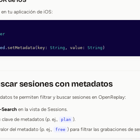
en tu aplicación de iOS:
er
ed
.
setMetadata
(
key
: 
String
, 
value
: 
String
)
buscar sesiones con metadatos
datos te permiten filtrar y buscar sesiones en OpenReplay:
-Search
en la vista de Sessions.
 clave de metadatos (p. ej.,
).
plan
valor del metadato (p. ej.,
) para filtrar las grabaciones de se
free