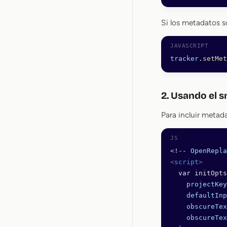
Si los metadatos s
tracker
.
setMet
2. Usando el s
Para incluir metada
<!--
 OpenRepla
<
script
>
  var initOpts
    projectKey
    defaultInp
    obscureTex
    obscureTex