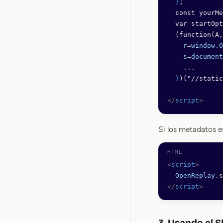
  }
;
  const yourMe
  var startOpt
  (function(A,
    r
=
window
.
O
    s
=
document
    ...
  }
)("//static
</
script
>
Si los metadatos e
<
script
>
  OpenReplay
.
s
</
script
>
3. Usando el 