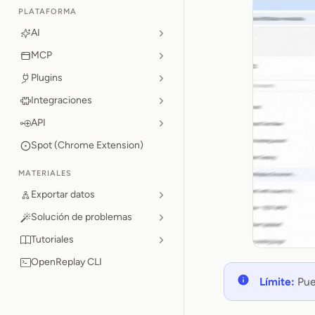
PLATAFORMA
AI
MCP
Plugins
Integraciones
API
Spot (Chrome Extension)
MATERIALES
Exportar datos
Solución de problemas
Tutoriales
OpenReplay CLI
Límite:
Pued