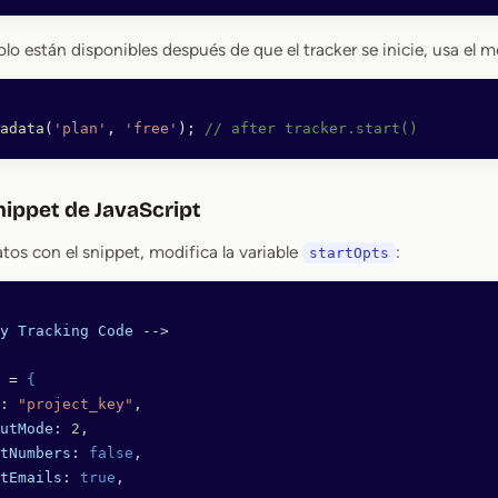
olo están disponibles después de que el tracker se inicie, usa el
adata
(
'plan'
, 
'free'
); 
// after tracker.start()
nippet de JavaScript
tos con el snippet, modifica la variable
:
startOpts
y
 Tracking
 Code
 -->
 = 
{
: 
"project_key"
,
utMode
: 
2
,
tNumbers
: 
false
,
tEmails
: 
true
,