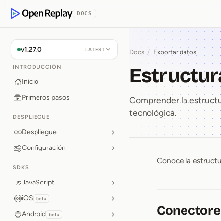
rse al contenido
DOCS
OpenReplay
v1.27.0
LATEST
Docs
/
Exportar datos
Estructur
INTRODUCCIÓN
Inicio
Primeros pasos
Comprender la estructur
tecnológica.
DESPLIEGUE
Despliegue
Configuración
Conoce la estructu
Estructu
SDKS
JavaScript
iOS
beta
Conectores
Android
beta