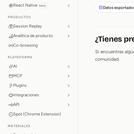
React Native
beta
Datos exportado
PRODUCTOS
Session Replay
Analítica de producto
¿Tienes pr
Co-browsing
Si encuentras alg
PLATAFORMA
comunidad.
AI
MCP
Plugins
Integraciones
API
Spot (Chrome Extension)
MATERIALES