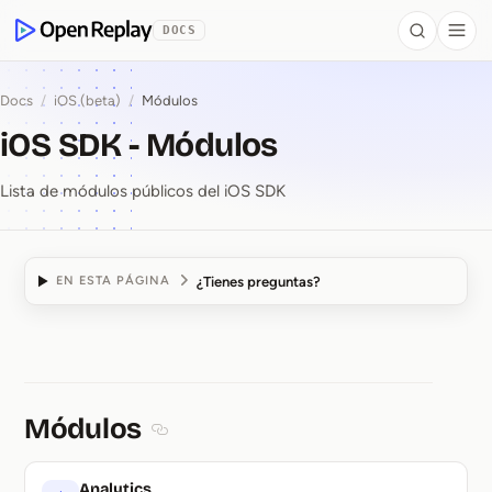
se al contenido
DOCS
Search
Togg
OpenReplay
Docs
/
iOS (beta)
/
Módulos
iOS SDK - Módulos
Lista de módulos públicos del iOS SDK
¿Tienes preguntas?
EN ESTA PÁGINA
iOS SDK ⁠-⁠ Módulos
Módulos
Section titled Módulos
Analytics