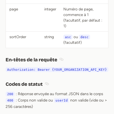
page
integer
Numéro de page,
commence à 1
(facultatif, par défaut :
1)
sortOrder
string
ou
asc
desc
(facultatif)
En-têtes de la requête
Section titled En-têtes de la 
Authorization: Bearer {YOUR_ORGANIZATION_API_KEY}
Codes de statut
Section titled Codes de statut
: Réponse envoyée au format JSON dans le corps
200
: Corps non valide ou
non valide (vide ou >
400
userId
256 caractères)