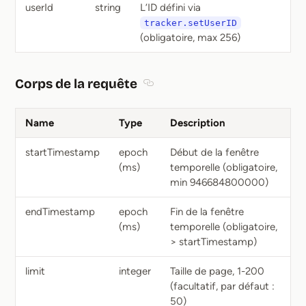
userId
string
L’ID défini via
tracker.setUserID
(obligatoire, max 256)
Corps de la requête
Section titled Corps de la requête
Name
Type
Description
startTimestamp
epoch
Début de la fenêtre
(ms)
temporelle (obligatoire,
min 946684800000)
endTimestamp
epoch
Fin de la fenêtre
(ms)
temporelle (obligatoire,
> startTimestamp)
limit
integer
Taille de page, 1-200
(facultatif, par défaut :
50)