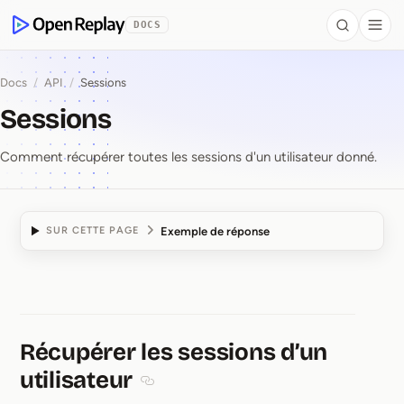
contenu principal
DOCS
Search
Togg
OpenReplay
Docs
/
API
/
Sessions
Sessions
Comment récupérer toutes les sessions d'un utilisateur donné.
Exemple de réponse
SUR CETTE PAGE
Sessions
Récupérer les sessions d’un
utilisateur
Section titled Récupérer les sessions d’un 