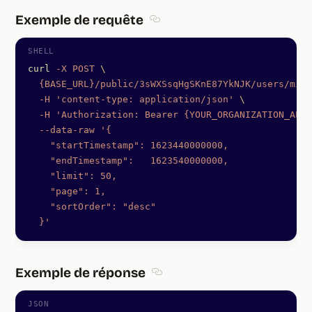
Exemple de requête
Section titled Exemple de requêt
curl
 -X
 POST
 \
  {BASE_URL}/public/3sWXSsqHgSKnE87YkNJK/users/mick
  -H
 'content-type: application/json'
 \
  -H
 'Authorization: Bearer {YOUR_ORGANIZATION_API_
  --data-raw
 '{
    "startTimestamp": 1623440000000,
    "endTimestamp":   1623540000000,
    "limit": 50,
    "page": 1,
    "sortOrder": "desc"
  }'
Exemple de réponse
Section titled Exemple de répon