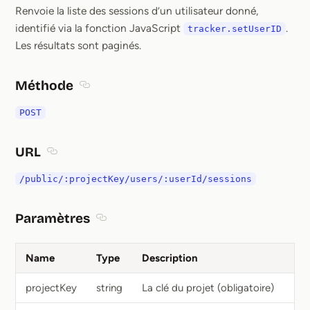
Renvoie la liste des sessions d’un utilisateur donné,
identifié via la fonction JavaScript
.
tracker.setUserID
Les résultats sont paginés.
Méthode
Section titled Méthode
POST
URL
Section titled URL
/public/:projectKey/users/:userId/sessions
Paramètres
Section titled Paramètres
Name
Type
Description
projectKey
string
La clé du projet (obligatoire)