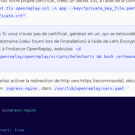
tez votre propre certificat, créez un secret SSL à l’aide de la c
et tls openreplay-ssl -n app --key="private_key_file.pem
.
ficate.crt"
:
Si vous n’avez pas de certificat, générez-en un, qui se renouv
domaine (celui fourni lors de l’installation) à l’aide de Let’s Encr
 à l’instance OpenReplay, exécutez
cd
openreplay/openreplay/scripts/helmcharts && bash certman
itez activer la redirection de http vers https (recommandé), dé
on
, dans
:
ingress-nginx
/var/lib/openreplay/vars.yaml
 
&
ingress-nginx
rect
: 
true