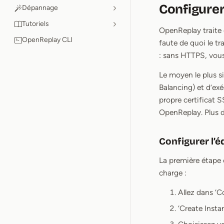
Configure
Dépannage
Tutoriels
OpenReplay traite 
OpenReplay CLI
faute de quoi le t
: sans HTTPS, vous 
Le moyen le plus s
Balancing) et d’exé
propre certificat 
OpenReplay. Plus d
Configurer l’é
La première étape c
charge :
Allez dans ‘
‘Create Insta