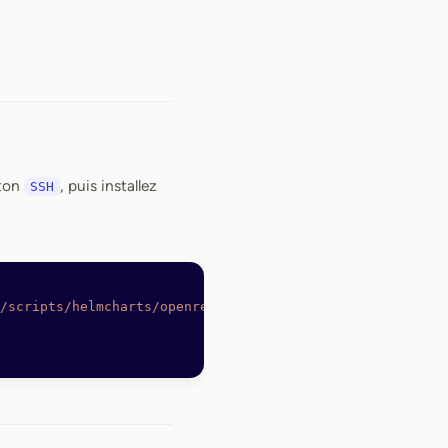
uton
, puis installez
SSH
/scripts/helmcharts/openreplay-cli
 -O
 /bin/openreplay