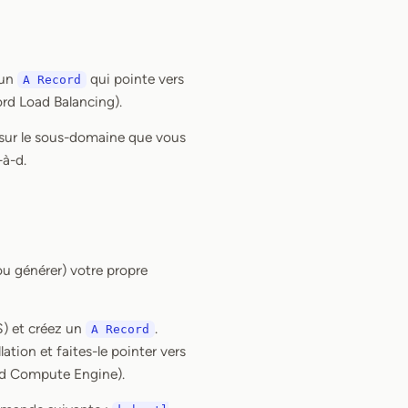
 un
qui pointe vers
A Record
bord Load Balancing).
 sur le sous-domaine que vous
-à-d.
ou générer) votre propre
S) et créez un
.
A Record
ation et faites-le pointer vers
ord Compute Engine).