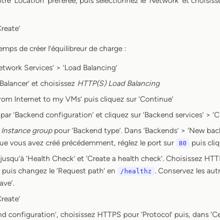
tre ‘Location’ préférée, puis sélectionnez le ‘Network’ et choisis
Create’
emps de créer l’équilibreur de charge :
etwork Services’ > ‘Load Balancing’
Balancer’ et choisissez
HTTP(S) Load Balancing
rom Internet to my VMs’ puis cliquez sur ‘Continue’
 ‘Backend configuration’ et cliquez sur ‘Backend services’ > ‘C
z
Instance group
pour ‘Backend type’. Dans ‘Backends’ > ‘New back
que vous avez créé précédemment, réglez le port sur
puis cliq
80
r jusqu’à ‘Health Check’ et ‘Create a health check’. Choisissez HTTP 
puis changez le ‘Request path’ en
. Conservez les aut
/healthz
ave’.
Create’
d configuration’, choisissez HTTPS pour ‘Protocol’ puis, dans ‘Ce