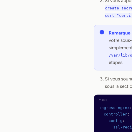
Si vous appor
create secr
cert="certi
Remarque 
votre sous-
simplement
/var/lib/
étapes.
Si vous souha
sous la secti
ingress-nginx
:
  controller
:
    config
:
      ssl-redi