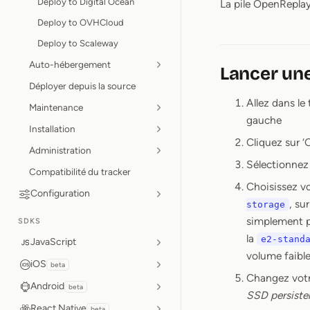
Deploy to Digital Ocean
La pile OpenReplay
Deploy to OVHCloud
Deploy to Scaleway
Auto-hébergement
Lancer un
Déployer depuis la source
Allez dans le
Maintenance
gauche
Installation
Cliquez sur ‘
Administration
Sélectionnez 
Compatibilité du tracker
Choisissez v
Configuration
, su
storage
simplement 
SDKS
la
e2-stand
JavaScript
volume faible
iOS
beta
Changez votr
Android
beta
SSD persiste
React Native
beta