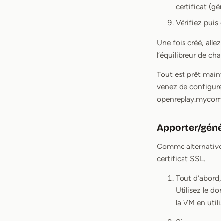
certificat (g
Vérifiez puis 
Une fois créé, all
l’équilibreur de ch
Tout est prêt main
venez de configure
openreplay.mycom
Apporter/génér
Comme alternative 
certificat SSL.
Tout d’abord,
Utilisez le d
la VM en util