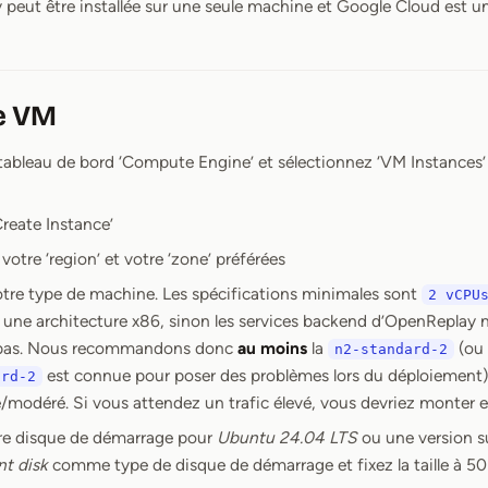
 peut être installée sur une seule machine et Google Cloud est un
e VM
 tableau de bord ‘Compute Engine’ et sélectionnez ‘VM Instances’
Create Instance’
votre ‘region’ et votre ‘zone’ préférées
otre type de machine. Les spécifications minimales sont
2 vCPU
r une architecture x86, sinon les services backend d’OpenReplay
pas. Nous recommandons donc
au moins
la
(ou 
n2-standard-2
est connue pour poser des problèmes lors du déploiement),
ard-2
/modéré. Si vous attendez un trafic élevé, vous devriez monter e
e disque de démarrage pour
Ubuntu 24.04 LTS
ou une version su
nt disk
comme type de disque de démarrage et fixez la taille à 50