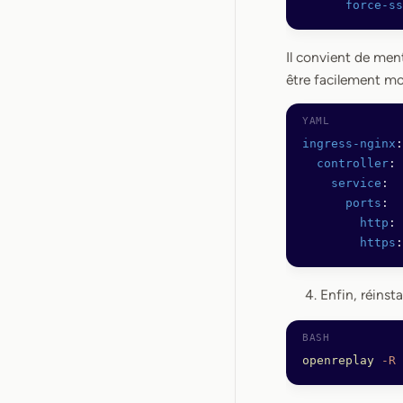
      force-ss
Il convient de me
être facilement mo
ingress-nginx
:
  controller
:
    service
:
      ports
:
        http
: 
        https
:
Enfin, réinst
openreplay
 -R