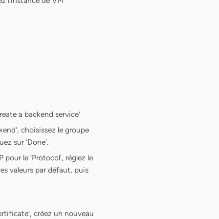
sez l’instance de VM
reate a backend service’
end’, choisissez le groupe
uez sur ‘Done’.
pour le ‘Protocol’, réglez le
res valeurs par défaut, puis
rtificate’, créez un nouveau