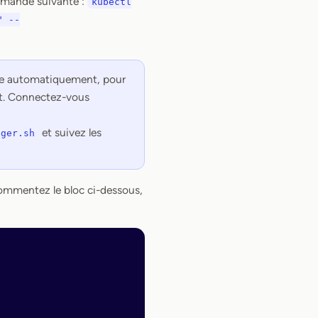
ommande suivante :
kubectl
" --
elle automatiquement, pour
ypt. Connectez-vous
et suivez les
ager.sh
commentez le bloc ci-dessous,