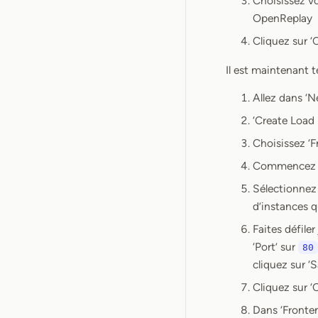
Choisissez vo
OpenReplay
Cliquez sur ‘
Il est maintenant t
Allez dans ‘N
‘Create Load 
Choisissez ‘F
Commencez par
Sélectionne
d’instances 
Faites défile
‘Port’ sur
80
cliquez sur ‘S
Cliquez sur ‘
Dans ‘Fronten