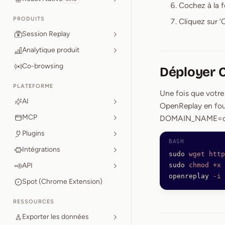
Cochez à la f
PRODUITS
Cliquez sur ‘
Session Replay
Analytique produit
Co-browsing
Déployer 
PLATEFORME
Une fois que votre
AI
OpenReplay en four
MCP
DOMAIN_NAME=ope
Plugins
Intégrations
sudo
 wget
 http
API
sudo
 chmod
 +x
 
openreplay
 -i
 
Spot (Chrome Extension)
RESSOURCES
Exporter les données