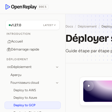
 contenu principal
DOCS
OpenReplay
v1.27.0
LATEST
Docs
/
Déploiement
/
Deploy
Déployer 
INTRODUCTION
Accueil
Démarrage rapide
Guide étape par étape 
DÉPLOIEMENT
Déploiement
Aperçu
Déployer
Fournisseurs cloud
Deploy to AWS
Deploy to Azure
Deploy to GCP