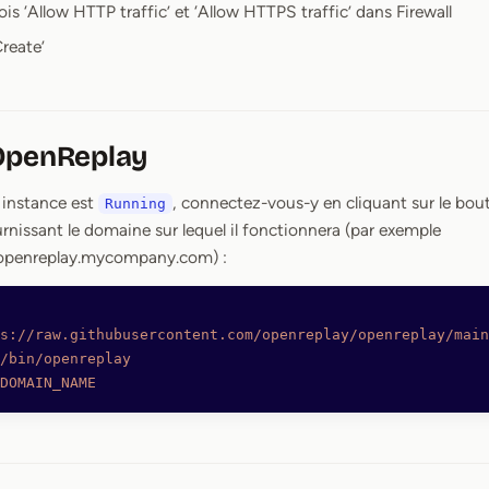
ois ‘Allow HTTP traffic’ et ‘Allow HTTPS traffic’ dans Firewall
Create’
OpenReplay
 instance est
, connectez-vous-y en cliquant sur le bo
Running
nissant le domaine sur lequel il fonctionnera (par exemple
nreplay.mycompany.com) :
s://raw.githubusercontent.com/openreplay/openreplay/main
/bin/openreplay
DOMAIN_NAME