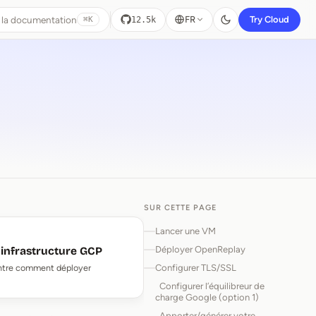
 la documentation
FR
Try Cloud
12.5k
⌘K
SUR CETTE PAGE
Lancer une VM
Déployer OpenReplay
infrastructure GCP
montre comment déployer
Configurer TLS/SSL
Configurer l’équilibreur de
charge Google (option 1)
Apporter/générer votre