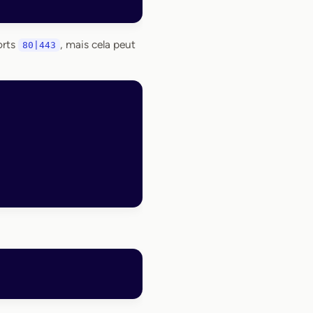
orts
, mais cela peut
80|443